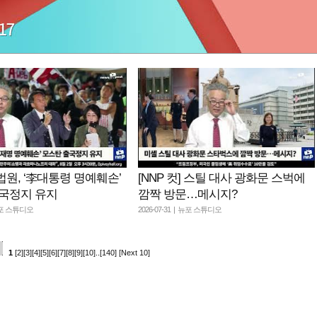
] 법원, ‘李대통령 명예훼손’
[NNP 컷] 스틸 대사 광화문 스벅에
국정지 유지
깜짝 방문…메시지?
 뉴포 스튜디오
2026-07-31 | 뉴포 스튜디오
1
[2]
[3]
[4]
[5]
[6]
[7]
[8]
[9]
[10]
..
[140]
[Next 10]