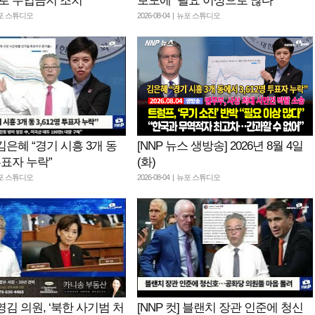
로 수입금지 조치
보도에 “필요 이상으로 많다”
 뉴포 스튜디오
2026-08-04 | 뉴포 스튜디오
] 김은혜 “경기 시흥 3개 동
[NNP 뉴스 생방송] 2026년 8월 4일
 투표자 누락”
(화)
 뉴포 스튜디오
2026-08-04 | 뉴포 스튜디오
] 영김 의원, ‘북한 사기범 처
[NNP 컷] 블랜치 장관 인준에 청신