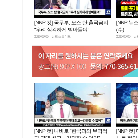
[NNP 컷] 국무부, 모스 탄 출국금지
[NNP 뉴스
“우려 심각하게 받아들여”
(수)
2026-08-05 | 뉴포 스튜디오
2026-08-05 |
[NNP 컷] 나바로 “한국과의 무역적
[NNP 컷