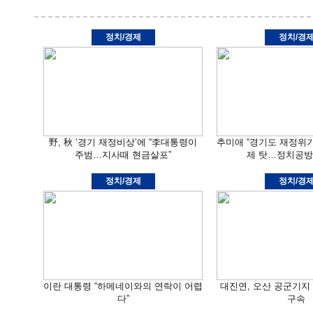
정치/경제
정치/경
野, 秋 ‘경기 재정비상’에 “李대통령이
추미애 “경기도 재정위
주범…지사때 현금살포”
제 탓…정치공방
정치/경제
정치/경
이란 대통령 “하메네이와의 연락이 어렵
대진연, 오산 공군기지
다”
구속