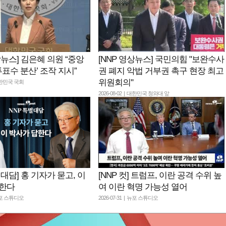
상뉴스] 김은혜 의원 “중앙
[NNP 영상뉴스] 국민의힘 "보완수사
투표수 분산’ 조작 지시”
권 폐지 악법 거부권 촉구 현장 최고
위원회의"
 대한민국 국회
2026-08-02 | 대한민국 청와대 앞
별대담] 홍 기자가 묻고, 이
[NNP 컷] 트럼프, 이란 공격 수위 높
답한다
여 이란 혁명 가능성 열어
 뉴포 스튜디오
2026-07-31 | 뉴포 스튜디오