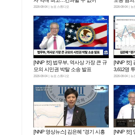
자 역대 최고…간과할 수 없어”
노동 혐의
2026-08-04 | 뉴포 스튜디오
2026-08-04 |
[NNP 컷] 법무부, 역사상 가장 큰 규
[NNP 컷
모의 시민권 박탈 소송 발표
3,612명
2026-08-04 | 뉴포 스튜디오
2026-08-04 |
[NNP 영상뉴스] 김은혜 “경기 시흥
[NNP 컷