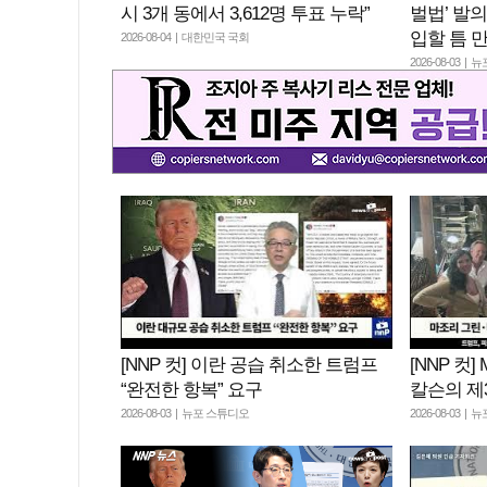
시 3개 동에서 3,612명 투표 누락”
벌법’ 발
입할 틈 
2026-08-04 | 대한민국 국회
2026-08-03 |
[NNP 컷] 이란 공습 취소한 트럼프
[NNP 컷
“완전한 항복” 요구
칼슨의 제
2026-08-03 | 뉴포 스튜디오
2026-08-03 |