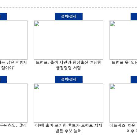
제
정치/경제
기는 낡은 지방세
트럼프, 출생 시민권·원정출산 겨냥한
‘트럼프 옷’ 
 말아야”
행정명령 서명
제
정치/경제
 무단침입…3명
이변! 출마 포기한 후보가 트럼프 지지
에드워즈, 하원
받은 후보 눌러
이후 