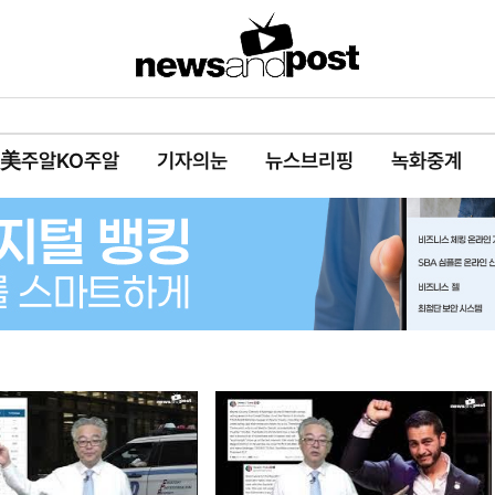
美주알KO주알
기자의눈
뉴스브리핑
녹화중계