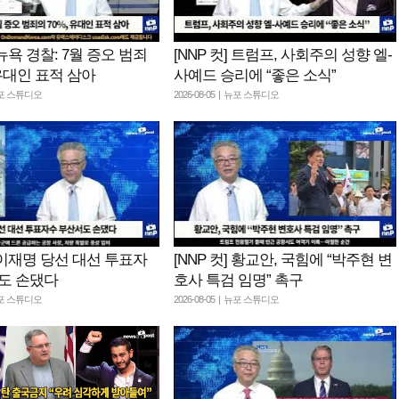
] 뉴욕 경찰: 7월 증오 범죄
[NNP 컷] 트럼프, 사회주의 성향 엘-
 유대인 표적 삼아
사예드 승리에 “좋은 소식”
 뉴포 스튜디오
2026-08-05 | 뉴포 스튜디오
] 이재명 당선 대선 투표자
[NNP 컷] 황교안, 국힘에 “박주현 변
도 손댔다
호사 특검 임명” 촉구
 뉴포 스튜디오
2026-08-05 | 뉴포 스튜디오