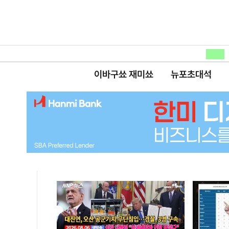
이바구쑈 재미쑈
뉴포초대석