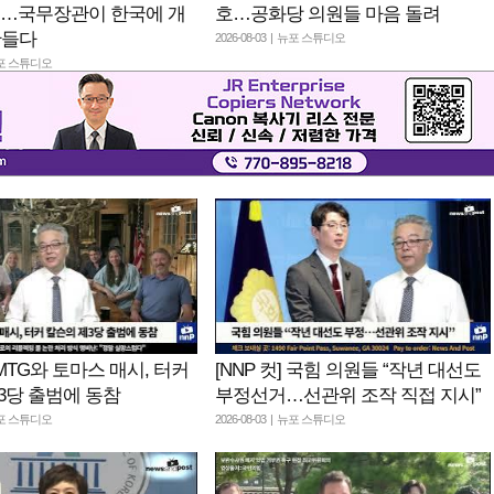
의…국무장관이 한국에 개
호…공화당 의원들 마음 돌려
만들다
2026-08-03 | 뉴포 스튜디오
 뉴포 스튜디오
] MTG와 토마스 매시, 터커
[NNP 컷] 국힘 의원들 “작년 대선도
3당 출범에 동참
부정선거…선관위 조작 직접 지시”
 뉴포 스튜디오
2026-08-03 | 뉴포 스튜디오