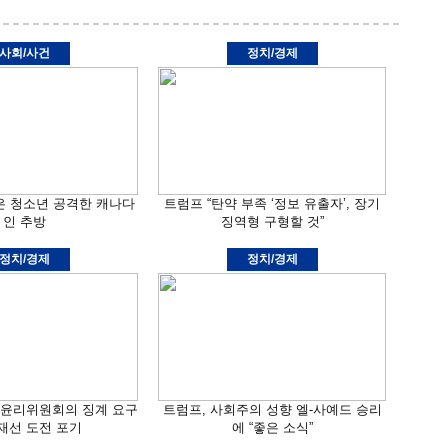
사회/사건
정치/경제
입은 청소년 공격한 캐나다
트럼프 “탄약 부족 ‘정보 유출자’, 장기
인 추방
징역형 구형할 것”
정치/경제
정치/경제
 윤리위원회의 징계 요구
트럼프, 사회주의 성향 엘-사예드 승리
재선 도전 포기
에 “좋은 소식”