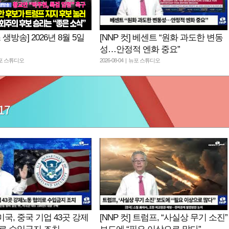
 생방송] 2026년 8월 5일
[NNP 컷] 베센트 “원화 과도한 변동
성…안정적 엔화 중요”
 뉴포 스튜디오
2026-08-04 | 뉴포 스튜디오
] 미국, 중국 기업 43곳 강제
[NNP 컷] 트럼프, “사실상 무기 소진”