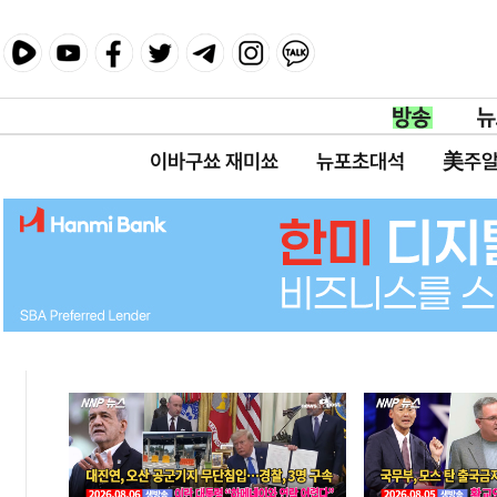
이바구쑈 재미쑈
뉴포초대석
美주알