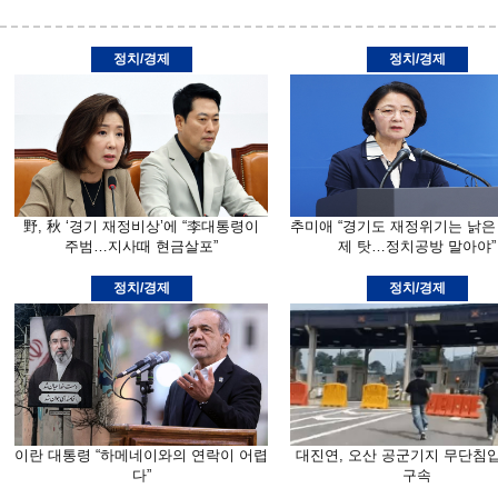
정치/경제
정치/경제
野, 秋 ‘경기 재정비상’에 “李대통령이
추미애 “경기도 재정위기는 낡은
주범…지사때 현금살포”
제 탓…정치공방 말아야”
정치/경제
정치/경제
이란 대통령 “하메네이와의 연락이 어렵
대진연, 오산 공군기지 무단침
다”
구속