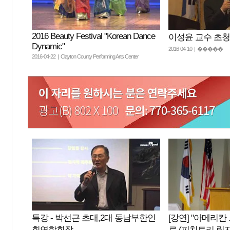
2016 Beauty Festival "Korean Dance
이성윤 교수 초
Dynamic"
2016-04-10 | �����
2016-04-22 | Clayton County Performing Arts Center
특강 - 박선근 초대,2대 동남부한인
[강연] "아메리칸 
회연합회장
로 (피치트리 릿지