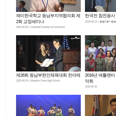
재미한국학교 동남부지역협의회 제
한국전 참전용사
2회 교장세미나
2016-08-13 | ��Ž�
2016-08-29 | Gwinnett Chamber of Commerce
제26회 동남부한인체육대회 전야제
2016년 애틀랜
악회
2016-06-14 | Meadow Creek High School
2016-05-16