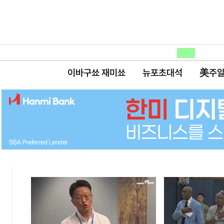
이바구쑈 재미쑈
뉴포초대석
美주알