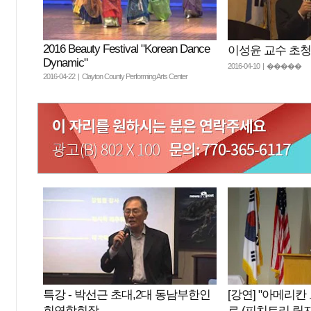
2016 Beauty Festival "Korean Dance
이성윤 교수 초
Dynamic"
2016-04-10 | �����
2016-04-22 | Clayton County Performing Arts Center
특강 - 박선근 초대,2대 동남부한인
[강연] "아메리칸 
회연합회장
로 (피치트리 릿지