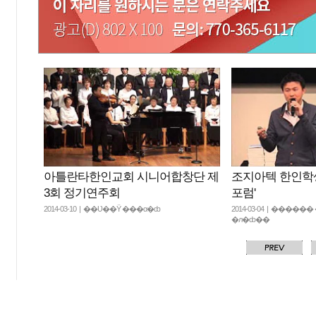
아틀란타한인교회 시니어합창단 제
조지아텍 한인학생
3회 정기연주회
포럼'
2014-03-10 | ��Ʋ��Ÿ ���α�ȸ
2014-03-04 | ���
�л�ȸ��