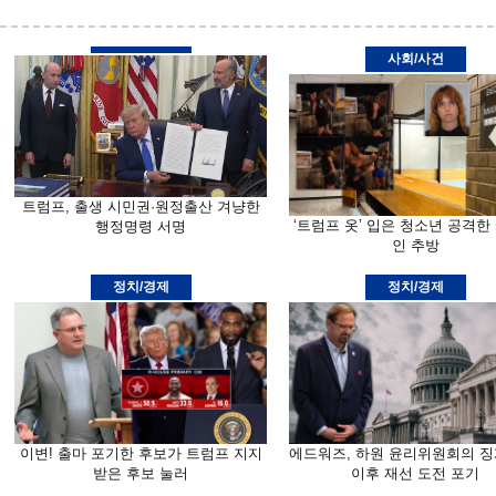
사회/사건
트럼프, 출생 시민권·원정출산 겨냥한
‘트럼프 옷’ 입은 청소년 공격한
행정명령 서명
인 추방
정치/경제
정치/경제
이변! 출마 포기한 후보가 트럼프 지지
에드워즈, 하원 윤리위원회의 징
받은 후보 눌러
이후 재선 도전 포기