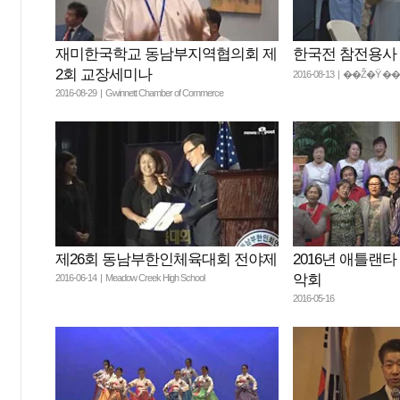
재미한국학교 동남부지역협의회 제
한국전 참전용사
2회 교장세미나
2016-08-13 | ��Ž�
2016-08-29 | Gwinnett Chamber of Commerce
제26회 동남부한인체육대회 전야제
2016년 애틀랜
악회
2016-06-14 | Meadow Creek High School
2016-05-16