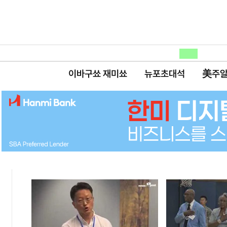
이바구쑈 재미쑈
뉴포초대석
美주알