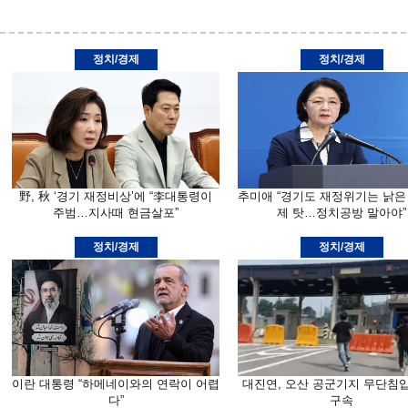
정치/경제
정치/경제
野, 秋 ‘경기 재정비상’에 “李대통령이
추미애 “경기도 재정위기는 낡은
주범…지사때 현금살포”
제 탓…정치공방 말아야”
정치/경제
정치/경제
이란 대통령 “하메네이와의 연락이 어렵
대진연, 오산 공군기지 무단침
다”
구속