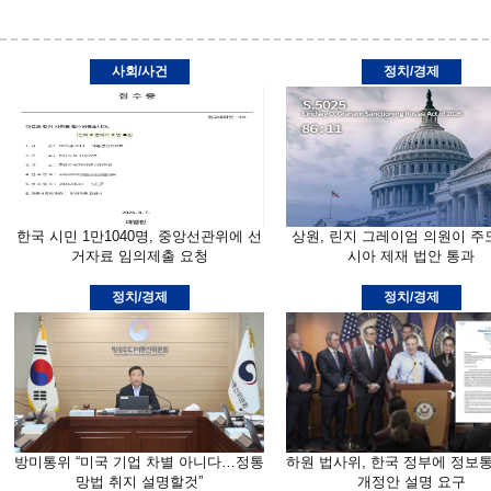
사회/사건
정치/경제
한국 시민 1만1040명, 중앙선관위에 선
상원, 린지 그레이엄 의원이 주
거자료 임의제출 요청
시아 제재 법안 통과
정치/경제
정치/경제
방미통위 “미국 기업 차별 아니다…정통
하원 법사위, 한국 정부에 정보
망법 취지 설명할것”
개정안 설명 요구