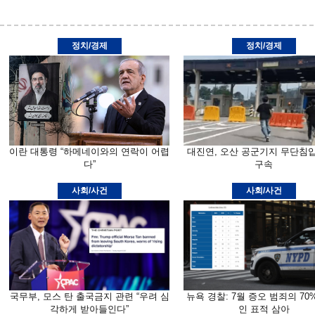
정치/경제
정치/경제
이란 대통령 “하메네이와의 연락이 어렵
대진연, 오산 공군기지 무단침
다”
구속
사회/사건
사회/사건
국무부, 모스 탄 출국금지 관련 “우려 심
뉴욕 경찰: 7월 증오 범죄의 70
각하게 받아들인다”
인 표적 삼아