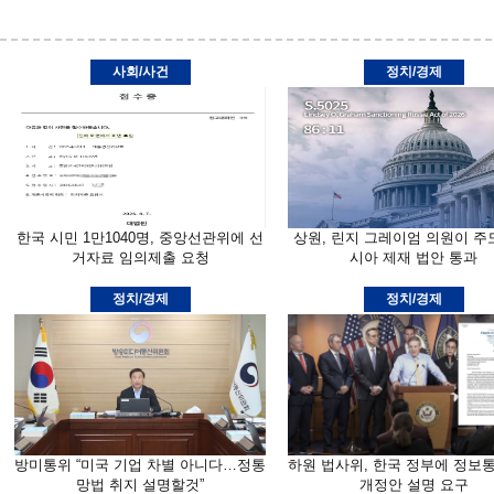
사회/사건
정치/경제
한국 시민 1만1040명, 중앙선관위에 선
상원, 린지 그레이엄 의원이 주
거자료 임의제출 요청
시아 제재 법안 통과
정치/경제
정치/경제
방미통위 “미국 기업 차별 아니다…정통
하원 법사위, 한국 정부에 정보
망법 취지 설명할것”
개정안 설명 요구