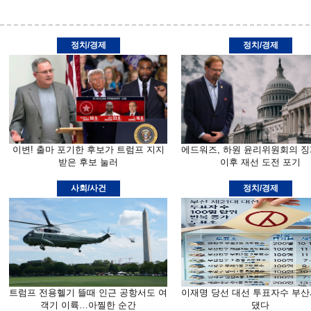
정치/경제
정치/경제
이변! 출마 포기한 후보가 트럼프 지지
에드워즈, 하원 윤리위원회의 징
받은 후보 눌러
이후 재선 도전 포기
사회/사건
정치/경제
트럼프 전용헬기 뜰때 인근 공항서도 여
이재명 당선 대선 투표자수 부산
객기 이륙…아찔한 순간
댔다