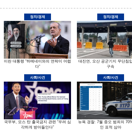
정치/경제
정치/경제
이란 대통령 “하메네이와의 연락이 어렵
대진연, 오산 공군기지 무단침
다”
구속
사회/사건
사회/사건
국무부, 모스 탄 출국금지 관련 “우려 심
뉴욕 경찰: 7월 증오 범죄의 70
각하게 받아들인다”
인 표적 삼아