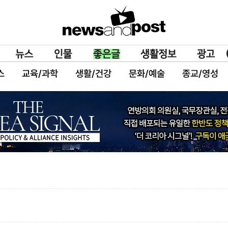
스
교육/과학
생활/건강
문화/예술
종교/영성