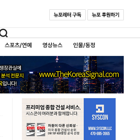
스포츠/연예
영상뉴스
인물/동정