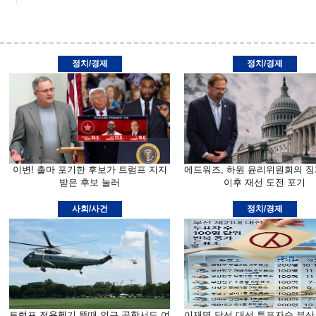
정치/경제
정치/경제
이변! 출마 포기한 후보가 트럼프 지지
에드워즈, 하원 윤리위원회의 징
받은 후보 눌러
이후 재선 도전 포기
사회/사건
정치/경제
트럼프 전용헬기 뜰때 인근 공항서도 여
이재명 당선 대선 투표자수 부산