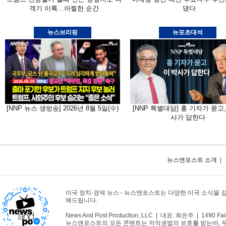
객기 이륙…아찔한 순간
댔다
뉴스브리핑
뉴포초대석
[NNP 뉴스 생방송] 2026년 8월 5일(수)
[NNP 특별대담] 홍 기자가 묻고,
사가 답한다
뉴스앤포스트 소개
|
미국 정치·경제 뉴스 - 뉴스앤포스트는 다양한 미국 소식을 
해드립니다.
News And Post Production, LLC | 대표: 최은주 | 1490 Fair
뉴스앤포스트의 모든 콘텐트는 저작권법의 보호를 받는바, 무단 