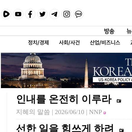
정치/경제
사회/사건
산업/비즈니스
인내를 온전히 이루라
지혜의 말씀 |
2026/06/10
| NNP
선한 일을 힘쓰게 하려