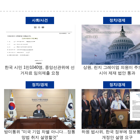
사회/사건
정치/경제
한국 시민 1만1040명, 중앙선관위에 선
상원, 린지 그레이엄 의원이 주
거자료 임의제출 요청
시아 제재 법안 통과
정치/경제
정치/경제
방미통위 “미국 기업 차별 아니다…정통
하원 법사위, 한국 정부에 정보
망법 취지 설명할것”
개정안 설명 요구