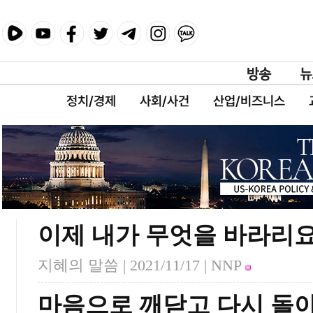
정치/경제
사회/사건
산업/비즈니스
이제 내가 무엇을 바라리
지혜의 말씀 |
2021/11/17
| NNP
마음으로 깨닫고 다시 돌