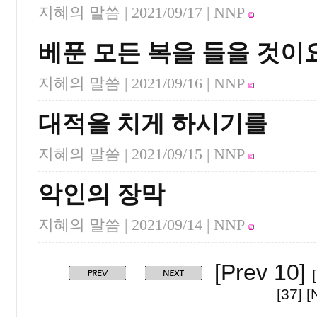
지혜의 말씀 |
2021/09/17
| NNP
베푼 모든 복을 들을 것이
지혜의 말씀 |
2021/09/16
| NNP
대적을 치게 하시기를
지혜의 말씀 |
2021/09/15
| NNP
악인의 장막
지혜의 말씀 |
2021/09/14
| NNP
[Prev 10]
[37]
[