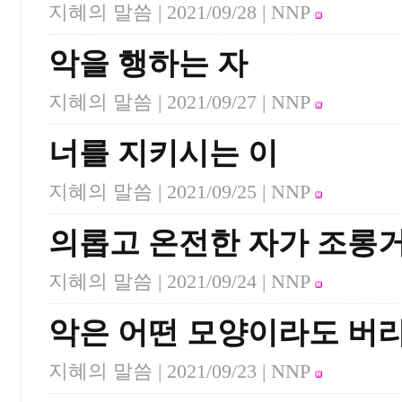
지혜의 말씀 |
2021/09/28
| NNP
악을 행하는 자
지혜의 말씀 |
2021/09/27
| NNP
너를 지키시는 이
지혜의 말씀 |
2021/09/25
| NNP
의롭고 온전한 자가 조롱
지혜의 말씀 |
2021/09/24
| NNP
악은 어떤 모양이라도 버
지혜의 말씀 |
2021/09/23
| NNP