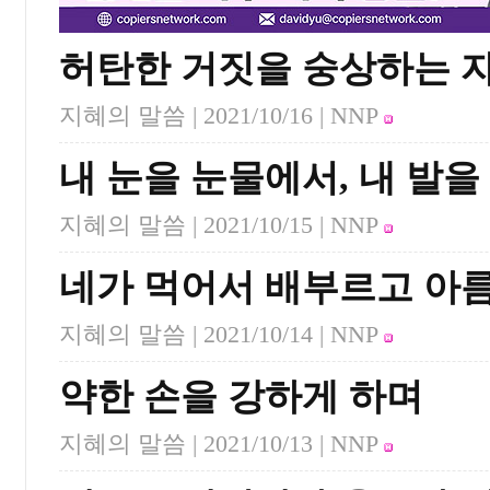
허탄한 거짓을 숭상하는 
지혜의 말씀 |
2021/10/16
| NNP
내 눈을 눈물에서, 내 발
지혜의 말씀 |
2021/10/15
| NNP
네가 먹어서 배부르고 아
지혜의 말씀 |
2021/10/14
| NNP
약한 손을 강하게 하며
지혜의 말씀 |
2021/10/13
| NNP