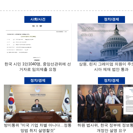
사회/사건
정치/경제
한국 시민 1만1040명, 중앙선관위에 선
상원, 린지 그레이엄 의원이 주
거자료 임의제출 요청
시아 제재 법안 통과
정치/경제
정치/경제
방미통위 “미국 기업 차별 아니다…정통
하원 법사위, 한국 정부에 정보
망법 취지 설명할것”
개정안 설명 요구