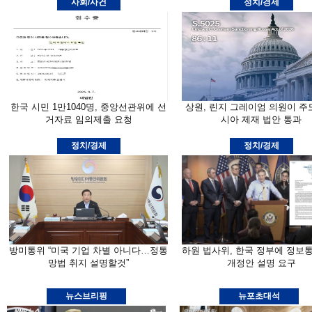
사회/사건
정치/경제
한국 시민 1만1040명, 중앙선관위에 선
상원, 린지 그레이엄 의원이 주
거자료 임의제출 요청
시아 제재 법안 통과
정치/경제
정치/경제
방미통위 “미국 기업 차별 아니다…정통
하원 법사위, 한국 정부에 정보
망법 취지 설명할것”
개정안 설명 요구
뉴스브리핑
뉴포초대석