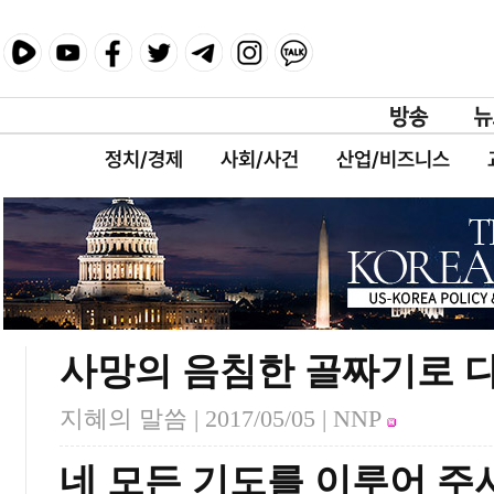
정치/경제
사회/사건
산업/비즈니스
사망의 음침한 골짜기로 
지혜의 말씀 |
2017/05/05
| NNP
네 모든 기도를 이루어 