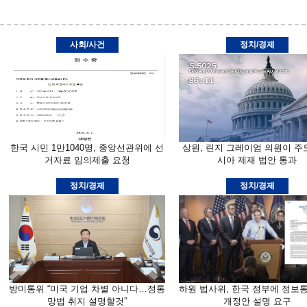
사회/사건
정치/경제
한국 시민 1만1040명, 중앙선관위에 선
상원, 린지 그레이엄 의원이 주
거자료 임의제출 요청
시아 제재 법안 통과
정치/경제
정치/경제
방미통위 “미국 기업 차별 아니다…정통
하원 법사위, 한국 정부에 정보
망법 취지 설명할것”
개정안 설명 요구