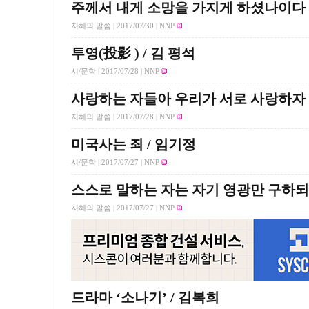
주께서 내게 소망을 가지게 하셨나이다
지혜의 말씀 |
2017/07/30
| NNP
투영(投影 ) / 김 평석
시/문학 |
2017/07/28
| NNP
사랑하는 자들아 우리가 서로 사랑하자
지혜의 말씀 |
2017/07/28
| NNP
미국사는 죄 / 임기정
시/문학 |
2017/07/27
| NNP
스스로 말하는 자는 자기 영광만 구하되
지혜의 말씀 |
2017/07/27
| NNP
드라마 ‘소나기’ / 김복희