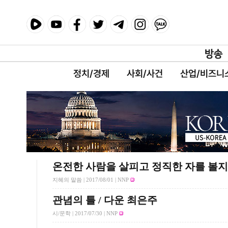
정치/경제
사회/사건
산업/비즈니
온전한 사람을 살피고 정직한 자를 볼
지혜의 말씀 |
2017/08/01
| NNP
관념의 틀 / 다운 최은주
시/문학 |
2017/07/30
| NNP