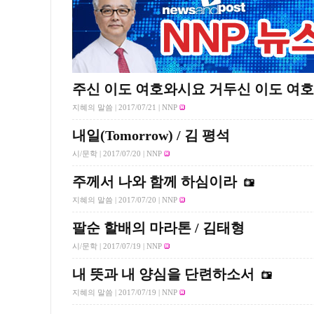
주신 이도 여호와시요 거두신 이도 여
지혜의 말씀 |
2017/07/21
| NNP
내일(Tomorrow) / 김 평석
시/문학 |
2017/07/20
| NNP
주께서 나와 함께 하심이라
지혜의 말씀 |
2017/07/20
| NNP
팔순 할배의 마라톤 / 김태형
시/문학 |
2017/07/19
| NNP
내 뜻과 내 양심을 단련하소서
지혜의 말씀 |
2017/07/19
| NNP