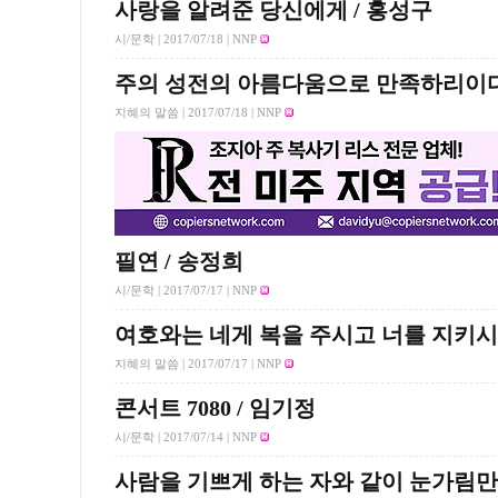
사랑을 알려준 당신에게 / 홍성구
시/문학 |
2017/07/18
| NNP
주의 성전의 아름다움으로 만족하리이
지혜의 말씀 |
2017/07/18
| NNP
필연 / 송정희
시/문학 |
2017/07/17
| NNP
여호와는 네게 복을 주시고 너를 지키
지혜의 말씀 |
2017/07/17
| NNP
콘서트 7080 / 임기정
시/문학 |
2017/07/14
| NNP
사람을 기쁘게 하는 자와 같이 눈가림만