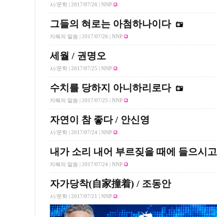
시/문학 |
2017/07/26
| NNP
그들의 혀로는 아첨하나이다
지혜의 말씀 |
2017/07/26
| NNP
세월 / 권명오
시/문학 |
2017/07/25
| NNP
수치를 당하지 아니하리로다
지혜의 말씀 |
2017/07/25
| NNP
자연이 참 좋다 / 안신영
시/문학 |
2017/07/24
| NNP
내가 소리 내어 부르짖을 때에 들으시고
지혜의 말씀 |
2017/07/24
| NNP
자가당착(自家撞着) / 조동안
시/문학 |
2017/07/21
| NNP