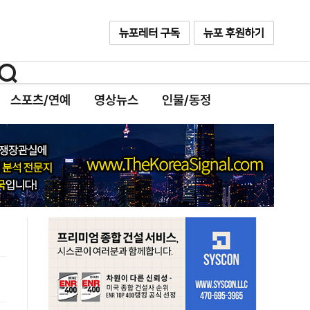
스포츠/연예
영상뉴스
인물/동정