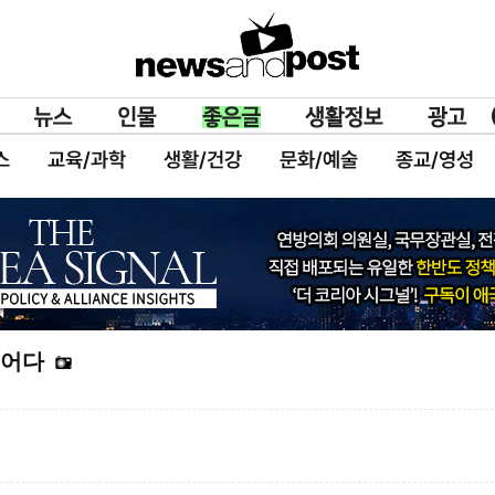
스
교육/과학
생활/건강
문화/예술
종교/영성
지어다