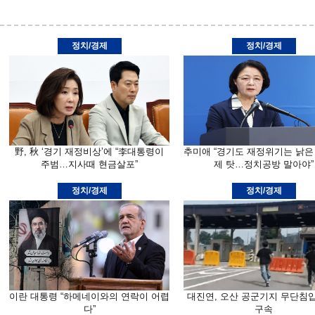
정치/경제
정치/경제
野, 秋 ‘경기 재정비상’에 “李대통령이
추미애 “경기도 재정위기는 낡은
주범…지사때 현금살포”
제 탓…정치공방 말아야”
정치/경제
정치/경제
이란 대통령 “하메네이와의 연락이 어렵
대진연, 오산 공군기지 무단침
다”
구속