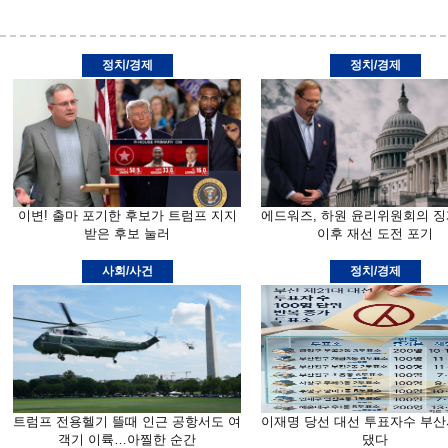
정치/경제
정치/경제
이변! 출마 포기한 후보가 트럼프 지지
에드워즈, 하원 윤리위원회의 징
받은 후보 눌러
이후 재선 도전 포기
사회/사건
정치/경제
트럼프 전용헬기 뜰때 인근 공항서도 여
이재명 당선 대선 투표자수 부산
객기 이륙…아찔한 순간
댔다