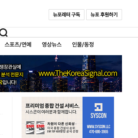
스포츠/연예
영상뉴스
인물/동정