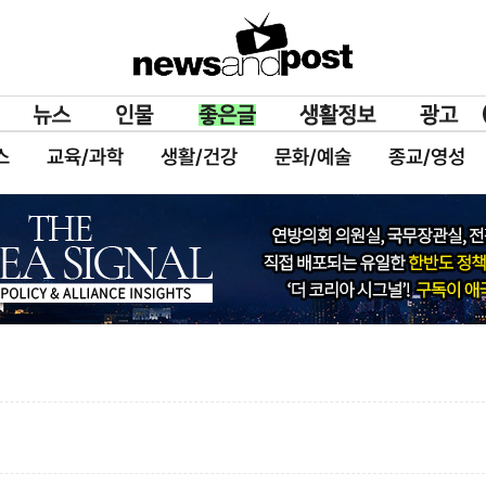
스
교육/과학
생활/건강
문화/예술
종교/영성