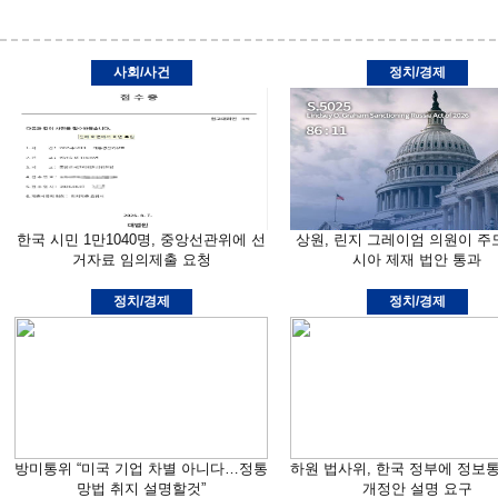
사회/사건
정치/경제
한국 시민 1만1040명, 중앙선관위에 선
상원, 린지 그레이엄 의원이 주
거자료 임의제출 요청
시아 제재 법안 통과
정치/경제
정치/경제
방미통위 “미국 기업 차별 아니다…정통
하원 법사위, 한국 정부에 정보
망법 취지 설명할것”
개정안 설명 요구