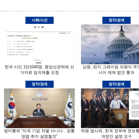
사회/사건
정치/경제
한국 시민 1만1040명, 중앙선관위에 선
상원, 린지 그레이엄 의원이 주
거자료 임의제출 요청
시아 제재 법안 통과
정치/경제
정치/경제
방미통위 “미국 기업 차별 아니다…정통
하원 법사위, 한국 정부에 정보
망법 취지 설명할것”
개정안 설명 요구