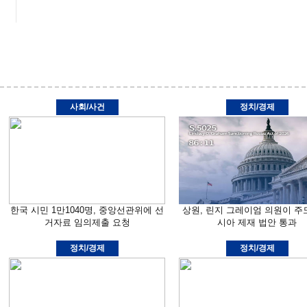
사회/사건
정치/경제
한국 시민 1만1040명, 중앙선관위에 선
상원, 린지 그레이엄 의원이 주
거자료 임의제출 요청
시아 제재 법안 통과
정치/경제
정치/경제