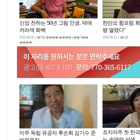
한만요 함포럼 회
신앙 전하는 50년 그림 인생, 덕애
평 열렸다”
커라섹 화백
2015-08-13 | �ѷ罺
2015-08-26 | �ѷ罺 ���� ���� Ŀ�� ȭ��
����
조지아주 첫 한국
미주 독립 유공자 후손회 김기수 준
는 송영란 선생