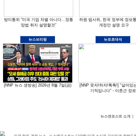
방미통위 “미국 기업 차별 아니다…정통
하원 법사위, 한국 정부에 정보
망법 취지 설명할것”
개정안 설명 요구
뉴스브리핑
뉴포초대석
[NNP 뉴스 생방송] 2026년 8월 7일(금)
[NNP 웃자!하자!톡톡!] "살아있
기적입니다" - 이춘근 장로
뉴스앤포스트 소개
|