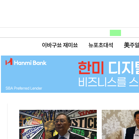
이바구쑈 재미쑈
뉴포초대석
美주알