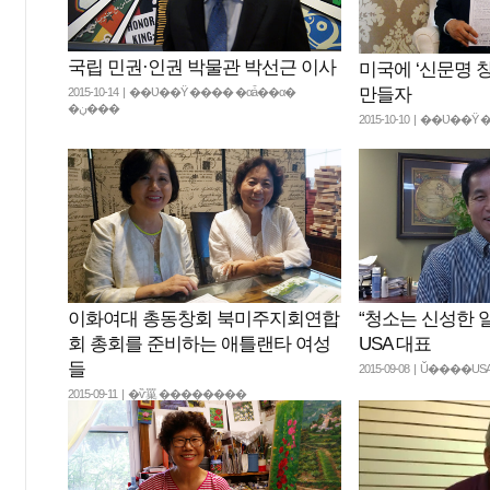
국립 민권·인권 박물관 박선근 이사
미국에 ‘신문명 
만들자
2015-10-14 | ��Ʋ��Ÿ ���� �αǡ��α�
�ڹ���
2015-10-10 | ��Ʋ��
“청소는 신성한 
이화여대 총동창회 북미주지회연합
USA 대표
회 총회를 준비하는 애틀랜타 여성
들
2015-09-08 | Ŭ����U
2015-09-11 | �ѷ罺 ��������