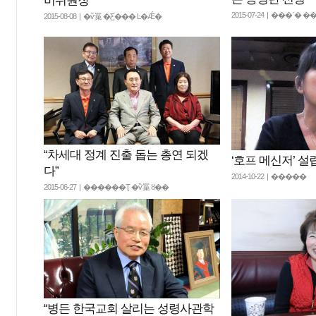
비위원장
2015-07-24 | ���ʹ
2015-08-08 | �ѷ罺 �Ƹ��� Ŀ�Ǽ�
“차세대 정계 진출 돕는 총연 되겠
‘호프 메신저’ 설
다”
2014-10-22 | �����
2015-06-27 | ������Ʈ �ѷ罺 ȣ��
“병든 한국교회 살리는 성령사관학