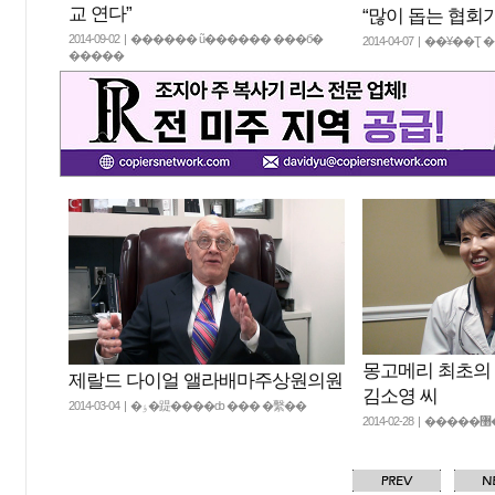
교 연다”
“많이 돕는 협회
2014-09-02 | ������ ũ������ ���б�
2014-04-07 | ��¥��
�����
몽고메리 최초의
제랄드 다이얼 앨라배마주상원의원
김소영 씨
2014-03-04 | �ٶ�踶����ȸ ��� �繫��
20