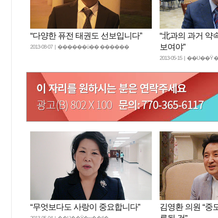
“다양한 퓨전 태권도 선보입니다”
“北과의 과거 약
보여야”
2013-08-07 | ������ü�� ������
2013-05-15 | ��Ʋ��
“무엇보다도 사랑이 중요합니다”
김영환 의원 “중
2013-05-04 | ��Ʋ��Ÿ�ѱ��б�