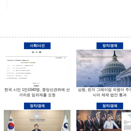
사회/사건
정치/경제
한국 시민 1만1040명, 중앙선관위에 선
상원, 린지 그레이엄 의원이 주
거자료 임의제출 요청
시아 제재 법안 통과
정치/경제
정치/경제