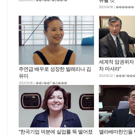
류될 것”
2013-04-08 | ���
세계적 암권위자 
차 마셔라”
주연급 배우로 성장한 발레리나 김
유미
2013-02-22 | ���
2013-03-06 | ��Ʋ��Ÿ �߷���
“한국기업 덕분에 실업률 뚝 떨어졌
앨라배마한인들 