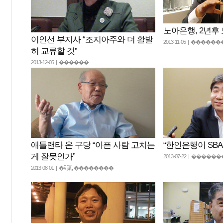
노아은행, 2년후
이인선 부지사 “조지아주와 더 활발
2013-11-05 | ����
히 교류할 것”
2013-12-05 | ������
애틀랜타 온 구당 “아픈 사람 고치는
“한인은행이 SBA
게 잘못인가”
2013-07-22 | ���
2013-08-01 | �ѷ罺, ��������