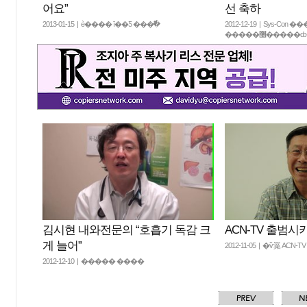
어요”
선 축하
2013-01-15 | è���� ī��Ƽ ���߱�
2012-12-19 | Sys-Con �
�����޸����
김시현 내와전문의 “호흡기 독감 크
ACN-TV 출범시
게 늘어”
2012-11-05 | �ѷ罺 ACN-
2012-12-10 | ����� ����