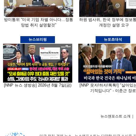
방미통위 “미국 기업 차별 아니다…정통
하원 법사위, 한국 정부에 정보
망법 취지 설명할것”
개정안 설명 요구
뉴스브리핑
뉴포초대석
[NNP 뉴스 생방송] 2026년 8월 7일(금)
[NNP 웃자!하자!톡톡!] "살아있
기적입니다" - 이춘근 장로
뉴스앤포스트 소개
|