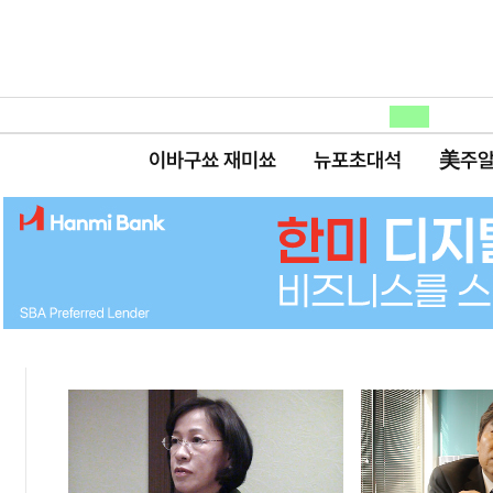
이바구쑈 재미쑈
뉴포초대석
美주알