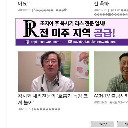
어요”
선 축하
2013-01-15 | è���� ī��Ƽ ���߱�
2012-12-19 | Sys-Con �
�����޸����
김시현 내와전문의 “호흡기 독감 크
ACN-TV 출범시
게 늘어”
2012-11-05 | �ѷ罺 ACN-
2012-12-10 | ����� ����