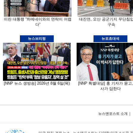
이란 대통령 “하메네이와의 연락이 어렵
대진연, 오산 공군기지 무단침
다”
구속
뉴스브리핑
뉴포초대석
[NNP 뉴스 생방송] 2026년 8월 6일(목)
[NNP 특별대담] 홍 기자가 묻고,
사가 답한다
뉴스앤포스트 소개
|