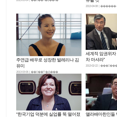
류될 것”
2013-04-08 | ���
세계적 암권위자 
차 마셔라”
주연급 배우로 성장한 발레리나 김
유미
2013-02-22 | ���
2013-03-06 | ��Ʋ��Ÿ �߷���
“한국기업 덕분에 실업률 뚝 떨어졌
앨라배마한인들 