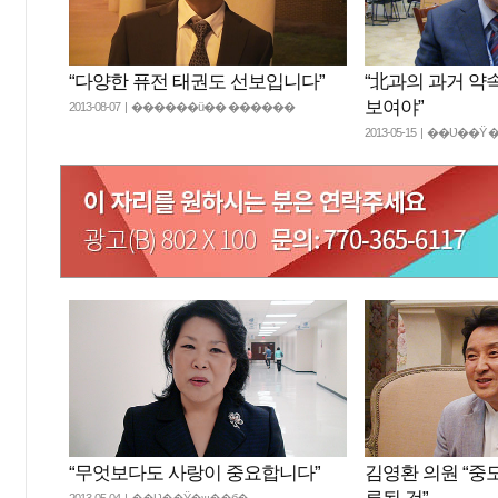
“다양한 퓨전 태권도 선보입니다”
“北과의 과거 약
보여야”
2013-08-07 | ������ü�� ������
2013-05-15 | ��Ʋ��
“무엇보다도 사랑이 중요합니다”
김영환 의원 “중
2013-05-04 | ��Ʋ��Ÿ�ѱ��б�