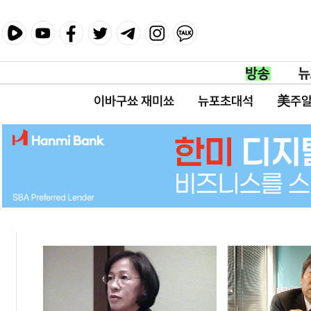
이바구쑈 재미쑈
뉴포초대석
美주알