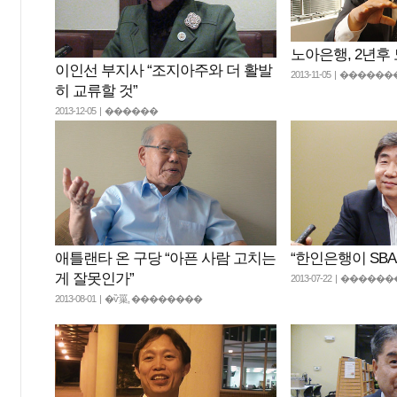
노아은행, 2년후
이인선 부지사 “조지아주와 더 활발
2013-11-05 | ����
히 교류할 것”
2013-12-05 | ������
애틀랜타 온 구당 “아픈 사람 고치는
“한인은행이 SBA
게 잘못인가”
2013-07-22 | ���
2013-08-01 | �ѷ罺, ��������