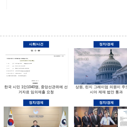
사회/사건
정치/경제
한국 시민 1만1040명, 중앙선관위에 선
상원, 린지 그레이엄 의원이 주
거자료 임의제출 요청
시아 제재 법안 통과
정치/경제
정치/경제