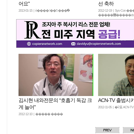
어요”
선 축하
2013-01-15 | è���� ī��Ƽ ���߱�
2012-12-19 | Sys-Con �
�����޸����
김시현 내와전문의 “호흡기 독감 크
ACN-TV 출범시
게 늘어”
2012-11-05 | �ѷ罺 ACN-
2012-12-10 | ����� ����