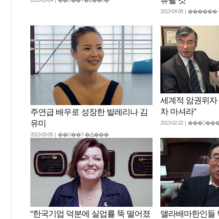
류될 것”
2013-04-08 | ���
세계적 암권위자 
차 마셔라”
주연급 배우로 성장한 발레리나 김
유미
2013-02-22 | ���
2013-03-06 | ��Ʋ��Ÿ �߷���
“한국기업 덕분에 실업률 뚝 떨어졌
앨라배마한인들 