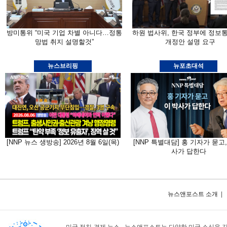
방미통위 “미국 기업 차별 아니다…정통
하원 법사위, 한국 정부에 정보
망법 취지 설명할것”
개정안 설명 요구
뉴스브리핑
뉴포초대석
[NNP 뉴스 생방송] 2026년 8월 6일(목)
[NNP 특별대담] 홍 기자가 묻고,
사가 답한다
뉴스앤포스트 소개
|