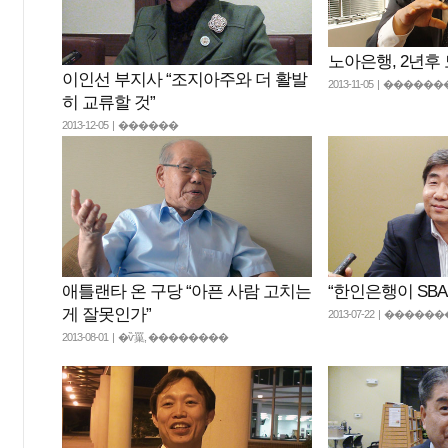
노아은행, 2년후
이인선 부지사 “조지아주와 더 활발
2013-11-05 | ����
히 교류할 것”
2013-12-05 | ������
애틀랜타 온 구당 “아픈 사람 고치는
“한인은행이 SBA
게 잘못인가”
2013-07-22 | ���
2013-08-01 | �ѷ罺, ��������