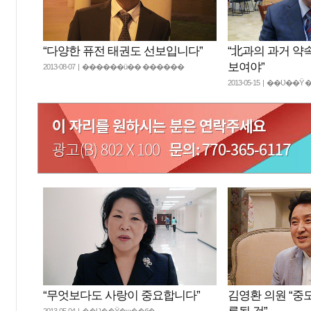
“다양한 퓨전 태권도 선보입니다”
“北과의 과거 약
보여야”
2013-08-07 | ������ü�� ������
2013-05-15 | ��Ʋ��
“무엇보다도 사랑이 중요합니다”
김영환 의원 “중
2013-05-04 | ��Ʋ��Ÿ�ѱ��б�