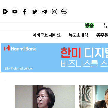
이바구쑈 재미쑈
뉴포초대석
美주알