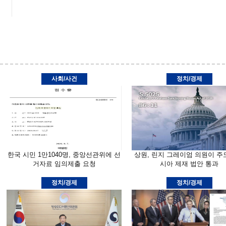
사회/사건
정치/경제
한국 시민 1만1040명, 중앙선관위에 선
상원, 린지 그레이엄 의원이 주
거자료 임의제출 요청
시아 제재 법안 통과
정치/경제
정치/경제