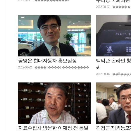
누리당 국회의원
2012-08-27 | ����
공영운 현대자동차 홍보실장
백악관 온라인 청
씨
2012-08-22 | ����Ʈ����Ʈ ����� ����
2012-08-14 | ��ȭ ���
자료수집차 방문한 이재정 전 통일
김경근 재외동포