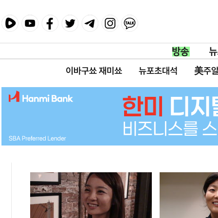
이바구쑈 재미쑈
뉴포초대석
美주알