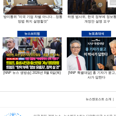
방미통위 “미국 기업 차별 아니다…정통
하원 법사위, 한국 정부에 정보
망법 취지 설명할것”
개정안 설명 요구
뉴스브리핑
뉴포초대석
[NNP 뉴스 생방송] 2026년 8월 6일(목)
[NNP 특별대담] 홍 기자가 묻고,
사가 답한다
뉴스앤포스트 소개
|