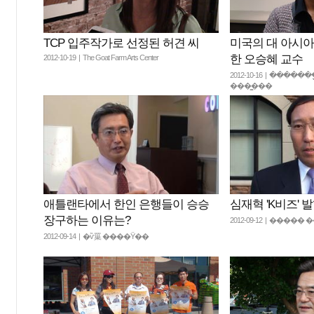
TCP 입주작가로 선정된 허견 씨
미국의 대 아시아
한 오승혜 교수
2012-10-19 | The Goat Farm Arts Center
2012-10-16 | ����
���̳���
애틀랜타에서 한인 은행들이 승승
심재혁 'K비즈' 
장구하는 이유는?
2012-09-12 | ����
2012-09-14 | �ѷ罺 ����Ÿ��