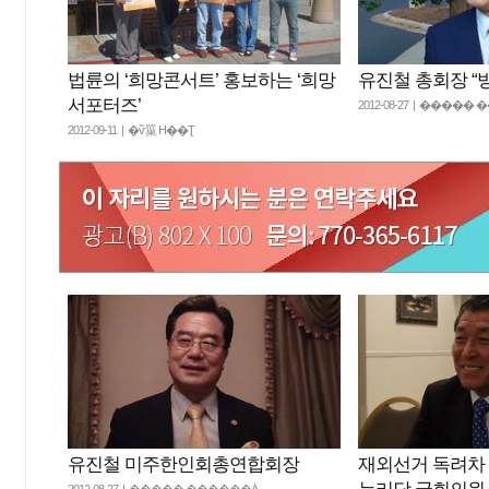
법륜의 ‘희망콘서트’ 홍보하는 ‘희망
유진철 총회장 “
서포터즈’
2012-08-27 | ����
2012-09-11 | �ѷ罺 H��Ʈ
유진철 미주한인회총연합회장
재외선거 독려차 
2012-08-27 | ����� ������Ȧ