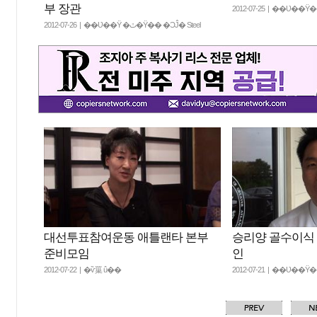
부 장관
2012-07-25 | ��Ʋ�
2012-07-26 | ��Ʋ��Ÿ �ٿ�Ÿ�� �ϽĴ� Steel
대선투표참여운동 애틀랜타 본부
승리양 골수이식 
준비모임
인
2012-07-22 | �ѷ罺 û��
2012-07-21 | ��Ʋ�