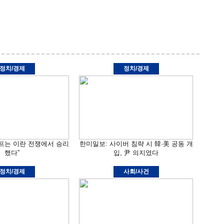
정치/경제
정치/경제
프는 이란 전쟁에서 승리
한미일보: 사이버 침략 시 韓·美 공동 개
했다”
입, 尹 의지였다
정치/경제
사회/사건