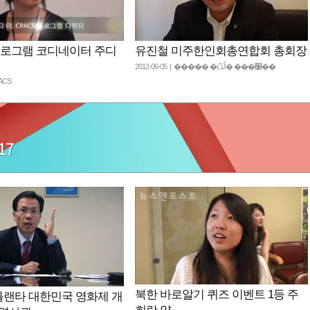
 프로그램 코디네이터 주디
유진철 미주한인회총연합회 총회장
2012-06-05 | ����� �ѽĴ� ���׹��
PACS
북한 바로알기 퀴즈 이벤트 1등 주
틀랜타 대한민국 영화제 개