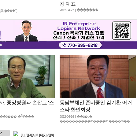
강 대표
2012-04-27 | ���ֿ����
 �ѷ罺 �ް���Ʈ
자, 중앙병원과 손잡고 ‘스
동남부체전 준비중인 김기환 어거
스타 한인회장
2012-04-20 | �ƾ��ö���, �߾Ӻ���
2012-04-14 | ��ũ�ν�
����������ȸ����ȸ ����ȸ��
[1]
[2]
[3]
[4]
5
[6]
[7]
[8]
[9]