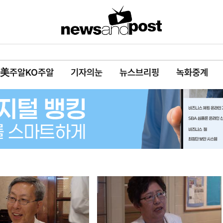
美주알KO주알
기자의눈
뉴스브리핑
녹화중계