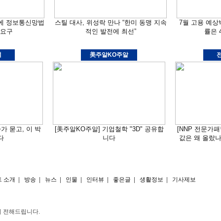
부에 정보통신망법
스틸 대사, 위성락 만나 “한미 동맹 지속
7월 고용 예상
 요구
적인 발전에 최선”
률은 
석
美주알KO주알
자가 묻고, 이 박
[美주알KO주알] 기업철학 "3D" 공유합
[NNP 전문가
다
니다
값은 왜 올랐나?
 소개
|
방송
|
뉴스
|
인물
|
인터뷰
|
좋은글
|
생활정보
|
기사제보
게 전해드립니다.