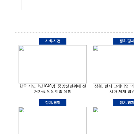
사회/사건
정치/경
한국 시민 1만1040명, 중앙선관위에 선
상원, 린지 그레이엄 
거자료 임의제출 요청
시아 제재 법
정치/경제
정치/경