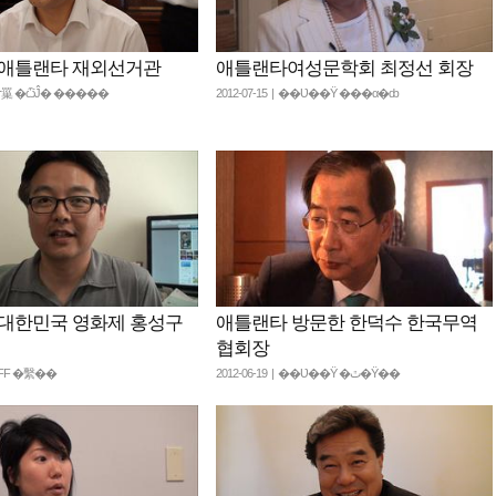
주애틀랜타 재외선거관
애틀랜타여성문학회 최정선 회장
| �ѷ罺 �ѽĴ� �����
2012-07-15 | ��Ʋ��Ÿ ���α�ȸ
대한민국 영화제 홍성구
애틀랜타 방문한 한덕수 한국무역
협회장
 AKFF �繫��
2012-06-19 | ��Ʋ��Ÿ �ٿ�Ÿ��