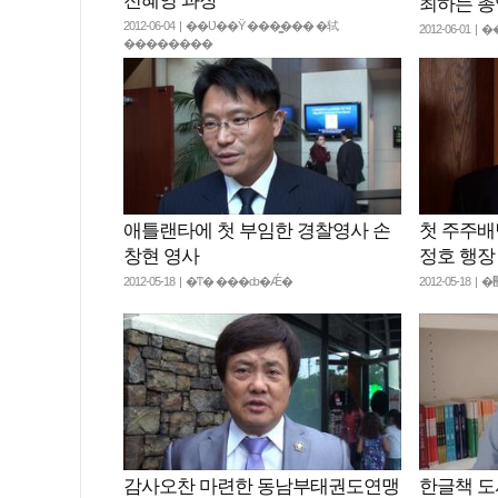
전혜영 과장
최하는 
2012-06-04 | ��Ʋ��Ÿ ���̳��� �轼
2012-06-01
��������
애틀랜타에 첫 부임한 경찰영사 손
첫 주주배
창현 영사
정호 행장
2012-05-18 | �ͳ� ���ȸ�Ǽ�
감사오찬 마련한 동남부태권도연맹
한글책 도