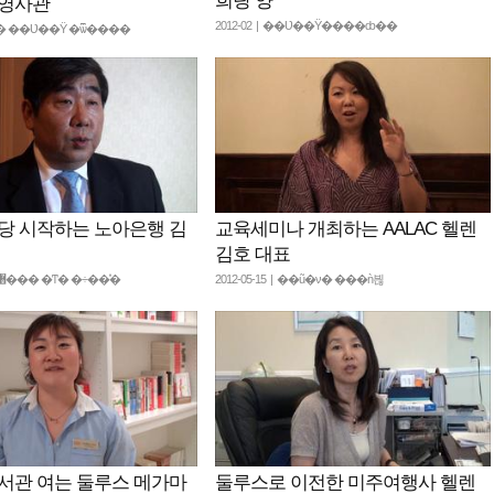
희랑 양
총영사관
2012-02 | ��Ʋ��Ÿ����ȸ��
 | �� ��Ʋ��Ÿ �ѿ����
당 시작하는 노아은행 김
교육세미나 개최하는 AALAC 헬렌
김호 대표
2012-05-18 | �޸��� �ͳ� �÷��̽�
2012-05-15 | ��ũ�ν� ���ǹ븮
서관 여는 둘루스 메가마
둘루스로 이전한 미주여행사 헬렌