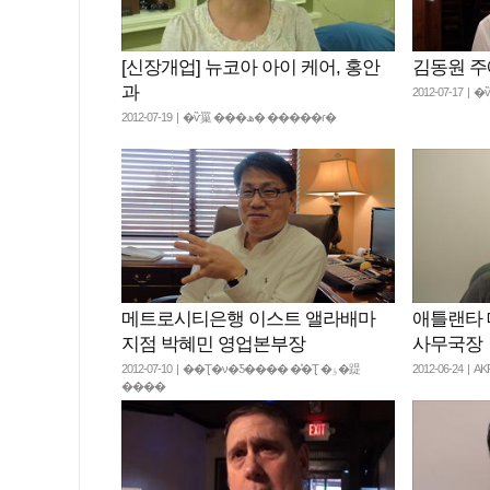
[신장개업] 뉴코아 아이 케어, 홍안
김동원 
과
2012-07-17 
2012-07-19 | �ѷ罺 ���ھ� �����ɾ�
메트로시티은행 이스트 앨라배마
애틀랜타 
지점 박혜민 영업본부장
사무국장
2012-07-10 | ��Ʈ�ν�Ƽ���� �̽�Ʈ �ٶ�踶
2012-06-24 |
����