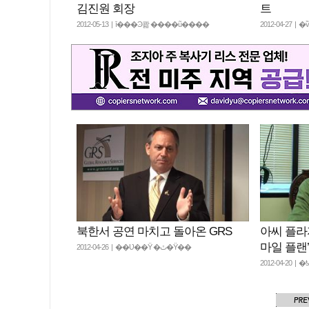
김진원 회장
트
2012-05-13 | ī���Ͽ콺 ����ũ����
2012-04-27 |
북한서 공연 마치고 돌아온 GRS
아씨 플라
마일 플랜’
2012-04-26 | ��Ʋ��Ÿ �ٿ�Ÿ��