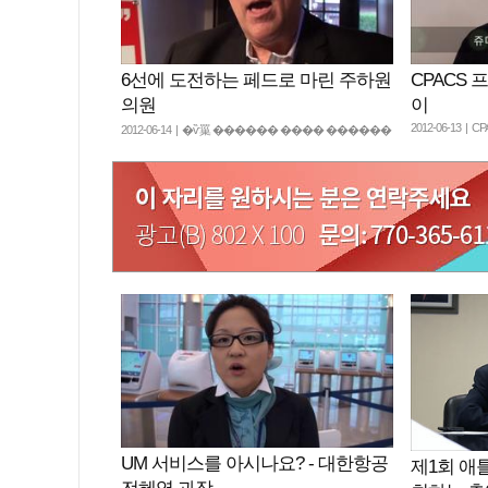
6선에 도전하는 페드로 마린 주하원
CPACS
의원
이
2012-06-13 | C
2012-06-14 | �ѷ罺 ������ ���� ������
UM 서비스를 아시나요? - 대한항공
제1회 애