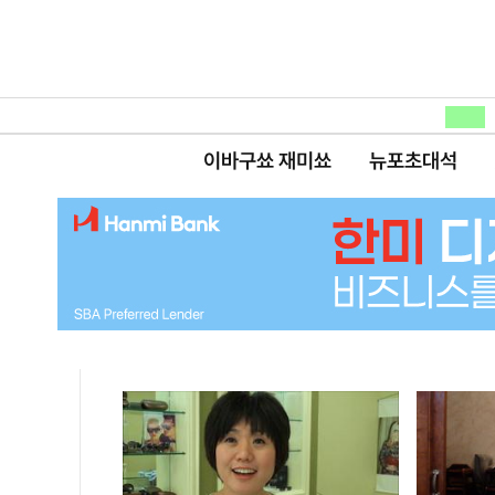
이바구쑈 재미쑈
뉴포초대석