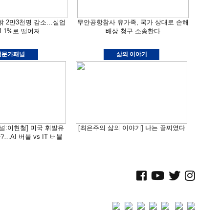
밖 2만3천명 감소…실업
무안공항참사 유가족, 국가 상대로 손해
4.1%로 떨어져
배상 청구 소송한다
전문가패널
삶의 이야기
패널:이현철] 미국 휘발유
[최은주의 삶의 이야기] 나는 꼴찌였다
…AI 버블 vs IT 버블