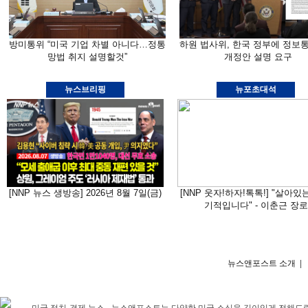
방미통위 “미국 기업 차별 아니다…정통
하원 법사위, 한국 정부에 정보
망법 취지 설명할것”
개정안 설명 요구
뉴스브리핑
뉴포초대석
[NNP 뉴스 생방송] 2026년 8월 7일(금)
[NNP 웃자!하자!톡톡!] "살아있
기적입니다" - 이춘근 장로
뉴스앤포스트 소개
|