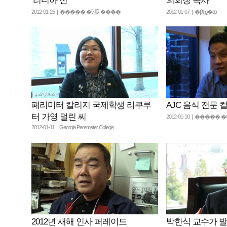
‘리디아 신’
의회장 목사
2012-01-25 | ����� �ѷ罺 ����
2012-01-07 | �Ƿξϱ�ȸ
페리미터 칼리지 국제학생 리쿠루
AJC 음식 전문 
터 가영 멀린 씨
2012-01-10 | ����
2012-01-11 | Georgia Peremeter College
2012년 새해 인사 퍼레이드
박한식 교수가 발