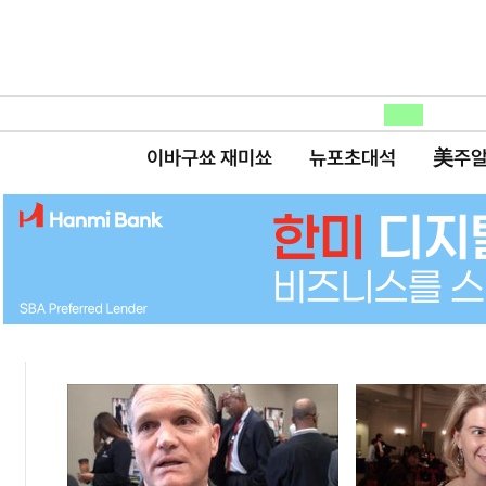
이바구쑈 재미쑈
뉴포초대석
美주알