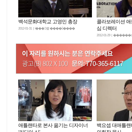
백석문화대학교 고영민 총장
콜라보레이션 애
심 디렉터
2012-01-31 | ī���Ͽ콺 ����ũ����
2012-01-29 | ����
애틀랜타로 본사 옮기는 디자이너
백요셉 대애틀