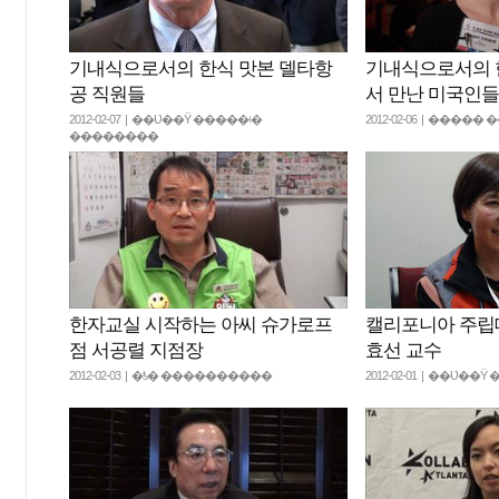
기내식으로서의 한식 맛본 델타항
기내식으로서의 
공 직원들
서 만난 미국인들
2012-02-07 | ��Ʋ��Ÿ �����ʵ�
2012-02-06 | ����
��������
한자교실 시작하는 아씨 슈가로프
캘리포니아 주립
점 서공렬 지점장
효선 교수
2012-02-03 | �ƾ� ����������
2012-02-01 | ��Ʋ��Ÿ