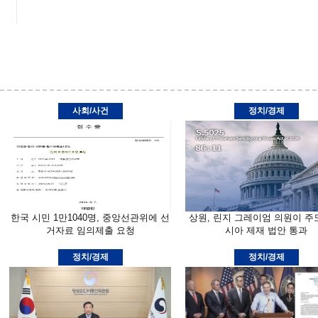
사회/사건
정치/경제
한국 시민 1만1040명, 중앙선관위에 선
상원, 린지 그레이엄 의원이 주
거자료 임의제출 요청
시아 제재 법안 통과
정치/경제
정치/경제