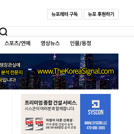
스포츠/연예
영상뉴스
인물/동정