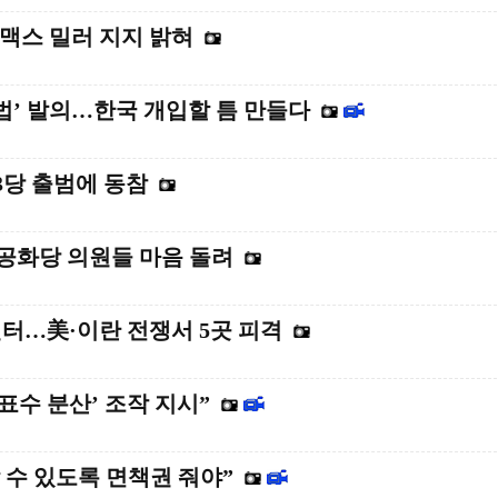
 맥스 밀러 지지 밝혀
벌법’ 발의…한국 개입할 틈 만들다
3당 출범에 동참
공화당 의원들 마음 돌려
센터…美·이란 전쟁서 5곳 피격
표수 분산’ 조작 지시”
수 있도록 면책권 줘야”