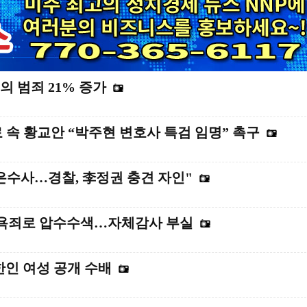
의 범죄 21% 증가
료 속 황교안 “박주현 변호사 특검 임명” 촉구
보은수사…경찰, 李정권 충견 자인"
 모욕죄로 압수수색…자체감사 부실
 한인 여성 공개 수배