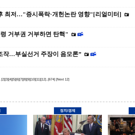
임후 최저…"증시폭락·개헌논란 영향"[리얼미터]
령 거부권 거부하면 탄핵"
 조작…부실선거 주장이 음모론”
1
[2]
[3]
[4]
[5]
[6]
[7]
[8]
[9]
[10]
[11]
[12]
..
[674]
[Next 12]
제
정치/경제