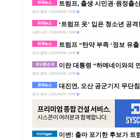
트럼프, 출생 시민권·원정출
정치/경제 |
2026/08/06
| NNP
‘트럼프 옷’ 입은 청소년 공
사회/사건 |
2026/08/06
| NNP
트럼프 “탄약 부족 ‘정보 유출
정치/경제 |
2026/08/06
| NNP
이란 대통령 “하메네이와의 
정치/경제 |
2026/08/06
| NNP
대진연, 오산 공군기지 무단
정치/경제 |
2026/08/06
| NNP
이변! 출마 포기한 후보가 트