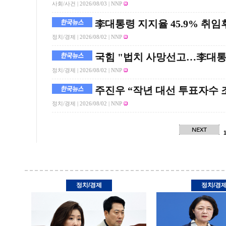
사회/사건 |
2026/08/03
| NNP
李대통령 지지율 45.9% 취
정치/경제 |
2026/08/02
| NNP
국힘 "법치 사망선고…李대통
정치/경제 |
2026/08/02
| NNP
주진우 “작년 대선 투표자수
정치/경제 |
2026/08/02
| NNP
정치/경제
정치/경