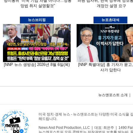
방미통위 “미국 기업 차별 아니다…정통
하원 법사위, 한국 정부에 정보
망법 취지 설명할것”
개정안 설명 요구
뉴스브리핑
뉴포초대석
[NNP 뉴스 생방송] 2026년 8월 6일(목)
[NNP 특별대담] 홍 기자가 묻고,
사가 답한다
뉴스앤포스트 소개
|
미국 정치·경제 뉴스 - 뉴스앤포스트는 다양한 미국 소식을 
해드립니다.
News And Post Production, LLC | 대표: 최은주 | 1490 Fair
뉴스앤포스트의 모든 콘텐트는 저작권법의 보호를 받는바, 무단 