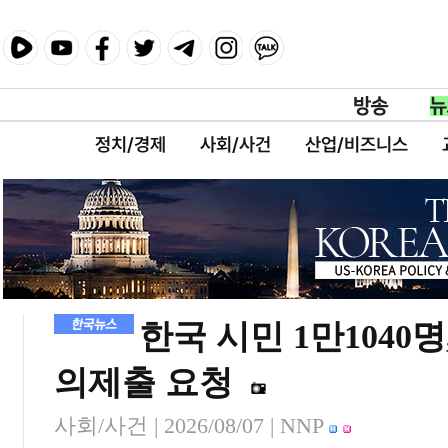
정치/경제
사회/사건
산업/비즈니스
한국 시민 1만1040
의제출 요청
사회/사건 |
2026/08/07
| NNP