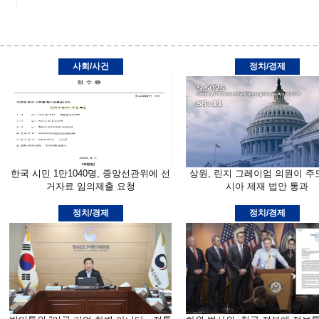
사회/사건
정치/경제
한국 시민 1만1040명, 중앙선관위에 선
상원, 린지 그레이엄 의원이 주
거자료 임의제출 요청
시아 제재 법안 통과
정치/경제
정치/경제