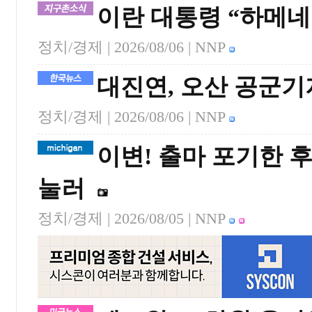
이란 대통령 “하메
정치/경제 |
2026/08/06
| NNP
대진연, 오산 공군기
정치/경제 |
2026/08/06
| NNP
이변! 출마 포기한 
눌러
정치/경제 |
2026/08/05
| NNP