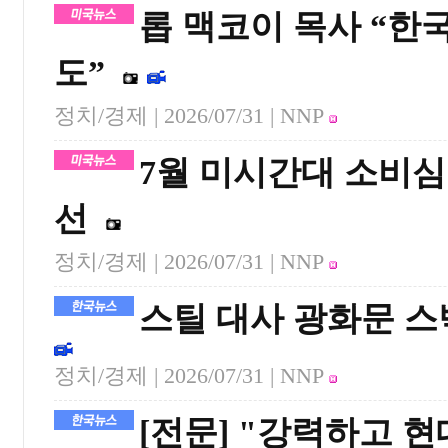
롭 맥코이 목사 “한
도”
정치/경제 |
2026/07/31
| NNP
7월 미시간대 소비심리
선
정치/경제 |
2026/07/31
| NNP
스틸 대사 광화문 스
정치/경제 |
2026/07/31
| NNP
[전문] "강력하고 