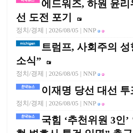
에드워즈, 하원 윤리
선 도전 포기
정치/경제 |
2026/08/05
| NNP
트럼프, 사회주의 성
소식”
정치/경제 |
2026/08/05
| NNP
이재명 당선 대선 
정치/경제 |
2026/08/05
| NNP
국힘 ‘추천위원 3인’