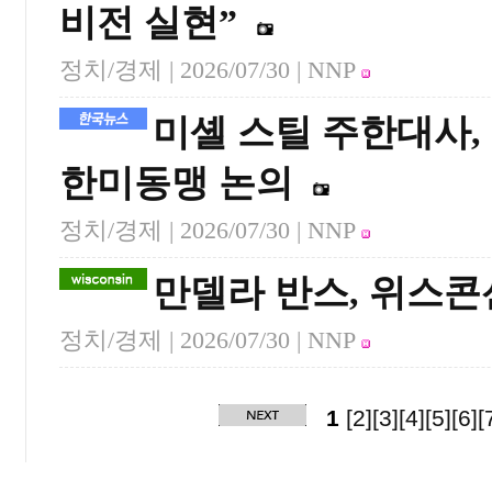
비전 실현”
정치/경제 |
2026/07/30
| NNP
미셸 스틸 주한대사,
한미동맹 논의
정치/경제 |
2026/07/30
| NNP
만델라 반스, 위스콘
정치/경제 |
2026/07/30
| NNP
1
[2]
[3]
[4]
[5]
[6]
[