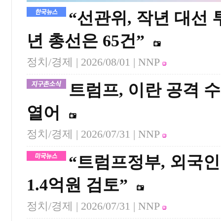
“선관위, 작년 대선 
년 총선은 65건”
정치/경제 |
2026/08/01
| NNP
트럼프, 이란 공격 
열어
정치/경제 |
2026/07/31
| NNP
“트럼프정부, 외국인
1.4억원 검토”
정치/경제 |
2026/07/31
| NNP