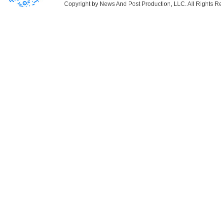
Copyright by News And Post Production, LLC. All Rights R