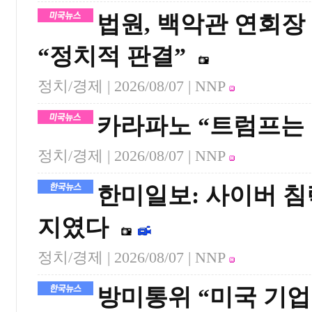
법원, 백악관 연회장
“정치적 판결”
정치/경제 |
2026/08/07
| NNP
카라파노 “트럼프는
정치/경제 |
2026/08/07
| NNP
한미일보: 사이버 침략
지였다
정치/경제 |
2026/08/07
| NNP
방미통위 “미국 기