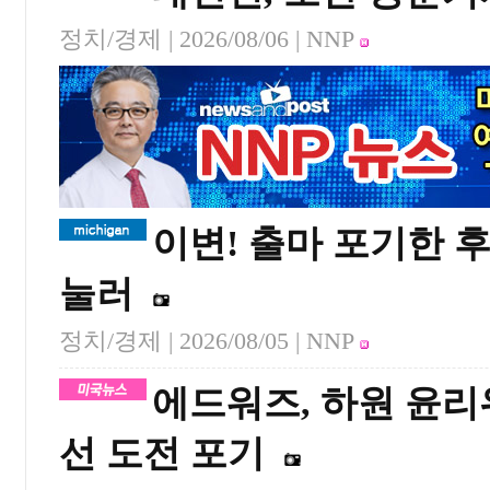
정치/경제 |
2026/08/06
| NNP
이변! 출마 포기한 
눌러
정치/경제 |
2026/08/05
| NNP
에드워즈, 하원 윤리
선 도전 포기