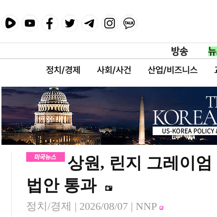
정치/경제
사회/사건
산업/비즈니스
상원, 린지 그레이엄
법안 통과
정치/경제 |
2026/08/07
| NNP