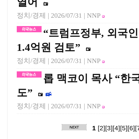
열어
정치/경제 |
2026/07/31
| NNP
“트럼프정부, 외국인
1.4억원 검토”
정치/경제 |
2026/07/31
| NNP
롭 맥코이 목사 “한
도”
정치/경제 |
2026/07/31
| NNP
1
[2]
[3]
[4]
[5]
[6]
[