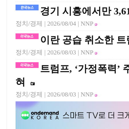
경기 시흥에서만 3,6
정치/경제 |
2026/08/04
| NNP
이란 공습 취소한 트
정치/경제 |
2026/08/03
| NNP
트럼프, ‘가정폭력’ 
혀
정치/경제 |
2026/08/03
| NNP