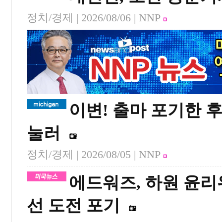
정치/경제 |
2026/08/06
| NNP
이변! 출마 포기한 
눌러
정치/경제 |
2026/08/05
| NNP
에드워즈, 하원 윤리
선 도전 포기