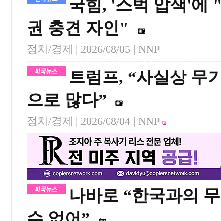
국힘, '스벅 압색'에
권 충견 자인"
정치/경제 |
2026/08/05
| NNP
트럼프, “사실상 무기
으로 많다”
정치/경제 |
2026/08/04
| NNP
나바로 “한국과의 
수 없어”