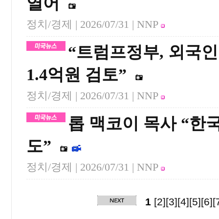
열어
정치/경제 |
2026/07/31
| NNP
“트럼프정부, 외국인
1.4억원 검토”
정치/경제 |
2026/07/31
| NNP
롭 맥코이 목사 “한
도”
정치/경제 |
2026/07/31
| NNP
1
[2]
[3]
[4]
[5]
[6]
[