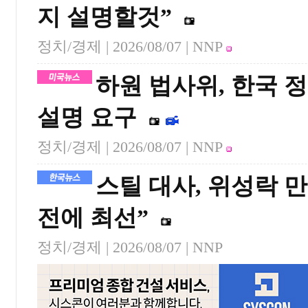
지 설명할것”
정치/경제 |
2026/08/07
| NNP
하원 법사위, 한국 
설명 요구
정치/경제 |
2026/08/07
| NNP
스틸 대사, 위성락 
전에 최선”
정치/경제 |
2026/08/07
| NNP