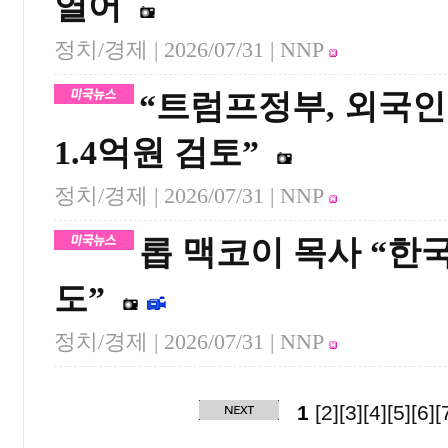
열어
정치/경제 |
2026/07/31
| NNP
“트럼프정부, 외국인
1.4억원 검토”
정치/경제 |
2026/07/31
| NNP
롭 맥코이 목사 “한
도”
정치/경제 |
2026/07/31
| NNP
1
[2]
[3]
[4]
[5]
[6]
[