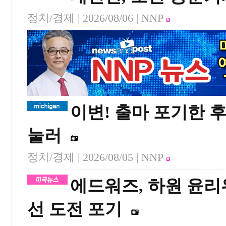
정치/경제 |
2026/08/06
| NNP
이변! 출마 포기한 
눌러
정치/경제 |
2026/08/05
| NNP
에드워즈, 하원 윤리
선 도전 포기