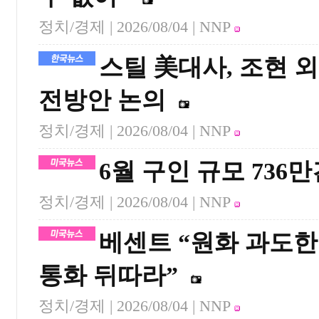
정치/경제 |
2026/08/04
| NNP
스틸 美대사, 조현 
전방안 논의
정치/경제 |
2026/08/04
| NNP
6월 구인 규모 736
정치/경제 |
2026/08/04
| NNP
베센트 “원화 과도
통화 뒤따라”
정치/경제 |
2026/08/04
| NNP