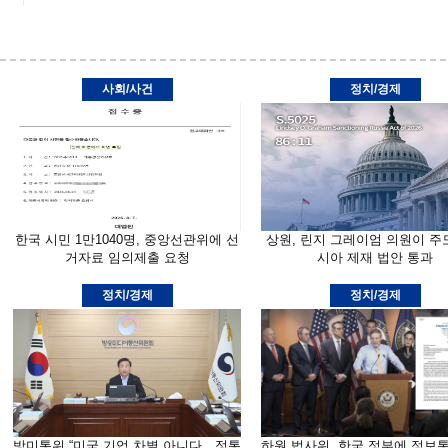
사회/사건
정치/경제
한국 시민 1만1040명, 중앙선관위에 선
상원, 린지 그레이엄 의원이 주
거자료 임의제출 요청
시아 제재 법안 통과
정치/경제
정치/경제
방미통위 “미국 기업 차별 아니다…정통
하원 법사위, 한국 정부에 정보