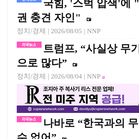
국힘, '스벅 압색'에
권 충견 자인"
정치/경제 |
2026/08/05
| NNP
트럼프, “사실상 무기
으로 많다”
정치/경제 |
2026/08/04
| NNP
나바로 “한국과의 
수 없어”