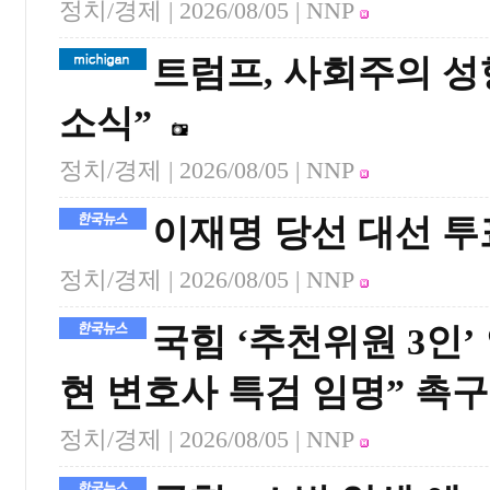
정치/경제 |
2026/08/05
| NNP
트럼프, 사회주의 성
소식”
정치/경제 |
2026/08/05
| NNP
이재명 당선 대선 
정치/경제 |
2026/08/05
| NNP
국힘 ‘추천위원 3인’
현 변호사 특검 임명” 촉구
정치/경제 |
2026/08/05
| NNP