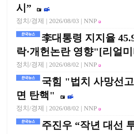
시”
정치/경제 |
2026/08/03
| NNP
李대통령 지지율 45
락·개헌논란 영향"[리얼미
정치/경제 |
2026/08/02
| NNP
국힘 "법치 사망선
면 탄핵"
정치/경제 |
2026/08/02
| NNP
주진우 “작년 대선