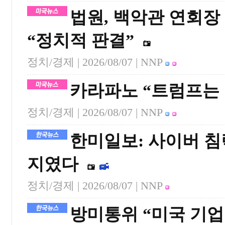
법원, 백악관 연회장
“정치적 판결”
정치/경제 |
2026/08/07
| NNP
카라파노 “트럼프는
정치/경제 |
2026/08/07
| NNP
한미일보: 사이버 침략
지였다
정치/경제 |
2026/08/07
| NNP
방미통위 “미국 기