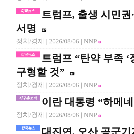
트럼프, 출생 시민권
서명
정치/경제 |
2026/08/06
| NNP
트럼프 “탄약 부족 ‘
구형할 것”
정치/경제 |
2026/08/06
| NNP
이란 대통령 “하메
정치/경제 |
2026/08/06
| NNP
대진연, 오산 공군기