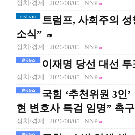
정치/경제 |
2026/08/05
| NNP
트럼프, 사회주의 성
소식”
정치/경제 |
2026/08/05
| NNP
이재명 당선 대선 
정치/경제 |
2026/08/05
| NNP
국힘 ‘추천위원 3인’
현 변호사 특검 임명” 촉구
정치/경제 |
2026/08/05
| NNP