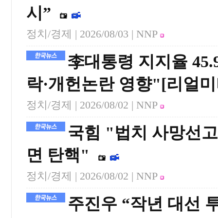
시”
정치/경제 |
2026/08/03
| NNP
李대통령 지지율 45
락·개헌논란 영향"[리얼미
정치/경제 |
2026/08/02
| NNP
국힘 "법치 사망선
면 탄핵"
정치/경제 |
2026/08/02
| NNP
주진우 “작년 대선