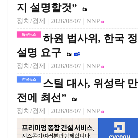
지 설명할것”
정치/경제 |
2026/08/07
| NNP
하원 법사위, 한국 
설명 요구
정치/경제 |
2026/08/07
| NNP
스틸 대사, 위성락 
전에 최선”
정치/경제 |
2026/08/07
| NNP