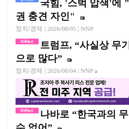
국힘, '스벅 압색'에
권 충견 자인"
정치/경제 |
2026/08/05
| NNP
트럼프, “사실상 무기
으로 많다”
정치/경제 |
2026/08/04
| NNP
나바로 “한국과의 
수 없어”