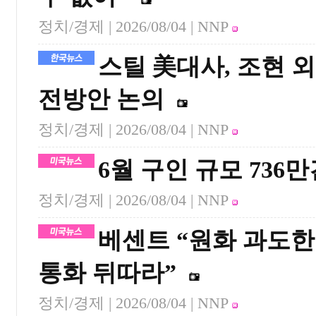
정치/경제 |
2026/08/04
| NNP
스틸 美대사, 조현 
전방안 논의
정치/경제 |
2026/08/04
| NNP
6월 구인 규모 736
정치/경제 |
2026/08/04
| NNP
베센트 “원화 과도
통화 뒤따라”
정치/경제 |
2026/08/04
| NNP