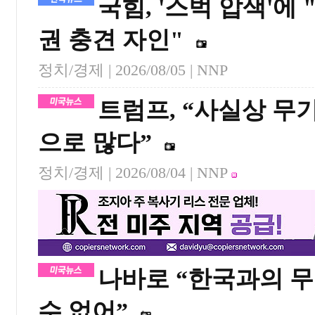
국힘, '스벅 압색'에
권 충견 자인"
정치/경제 |
2026/08/05
| NNP
트럼프, “사실상 무기
으로 많다”
정치/경제 |
2026/08/04
| NNP
나바로 “한국과의 
수 없어”