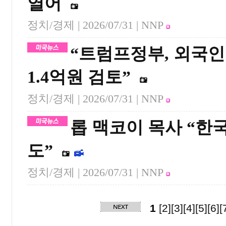
열어
정치/경제 |
2026/07/31
| NNP
“트럼프정부, 외국인
1.4억원 검토”
정치/경제 |
2026/07/31
| NNP
롭 맥코이 목사 “한
도”
정치/경제 |
2026/07/31
| NNP
1
[2]
[3]
[4]
[5]
[6]
[