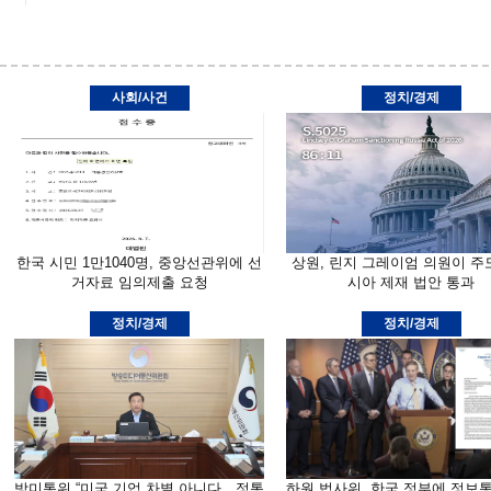
사회/사건
정치/경제
한국 시민 1만1040명, 중앙선관위에 선
상원, 린지 그레이엄 의원이 주
거자료 임의제출 요청
시아 제재 법안 통과
정치/경제
정치/경제
방미통위 “미국 기업 차별 아니다…정통
하원 법사위, 한국 정부에 정보