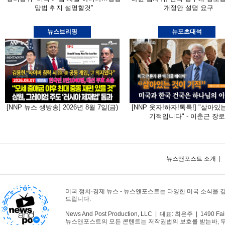
망법 취지 설명할것”
개정안 설명 요구
뉴스브리핑
뉴포초대석
[NNP 뉴스 생방송] 2026년 8월 7일(금)
[NNP 웃자!하자!톡톡!] "살아있
기적입니다" - 이춘근 장로
뉴스앤포스트 소개
|
미국 정치·경제 뉴스 - 뉴스앤포스트는 다양한 미국 소식을 
드립니다.
News And Post Production, LLC | 대표: 최은주 | 1490 Fair
뉴스앤포스트의 모든 콘텐트는 저작권법의 보호를 받는바, 무단 