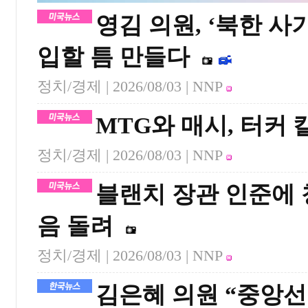
영김 의원, ‘북한 
입할 틈 만들다
정치/경제 |
2026/08/03
| NNP
MTG와 매시, 터커
정치/경제 |
2026/08/03
| NNP
블랜치 장관 인준에
음 돌려
정치/경제 |
2026/08/03
| NNP
김은혜 의원 “중앙선관