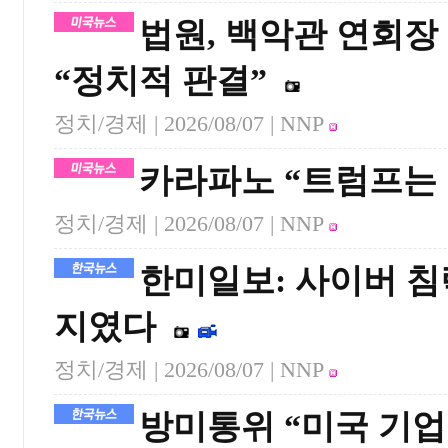
법원, 백악관 연회장
“정치적 판결”
정치/경제 |
2026/08/07
| NNP
카라파노 “트럼프는
정치/경제 |
2026/08/07
| NNP
한미일보: 사이버 침략
지였다
정치/경제 |
2026/08/07
| NNP
방미통위 “미국 기