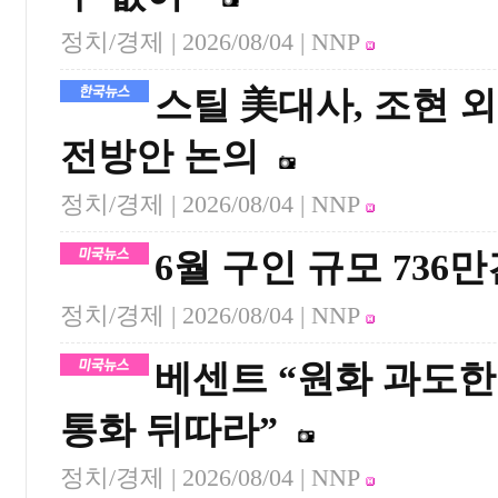
정치/경제 |
2026/08/04
| NNP
스틸 美대사, 조현 
전방안 논의
정치/경제 |
2026/08/04
| NNP
6월 구인 규모 736
정치/경제 |
2026/08/04
| NNP
베센트 “원화 과도
통화 뒤따라”
정치/경제 |
2026/08/04
| NNP