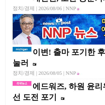
정치/경제 |
2026/08/06
| NNP
이변! 출마 포기한 
눌러
정치/경제 |
2026/08/05
| NNP
에드워즈, 하원 윤리
선 도전 포기