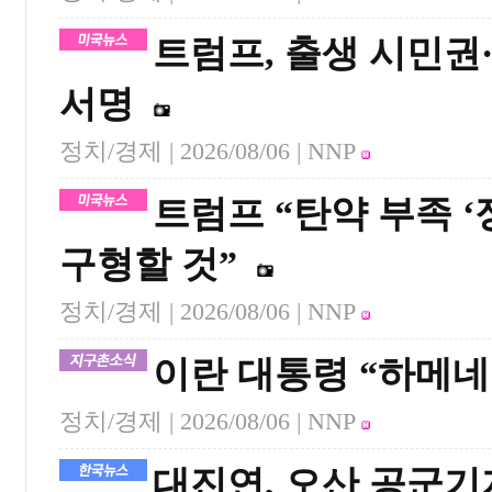
트럼프, 출생 시민권
서명
정치/경제 |
2026/08/06
| NNP
트럼프 “탄약 부족 ‘
구형할 것”
정치/경제 |
2026/08/06
| NNP
이란 대통령 “하메
정치/경제 |
2026/08/06
| NNP
대진연, 오산 공군기