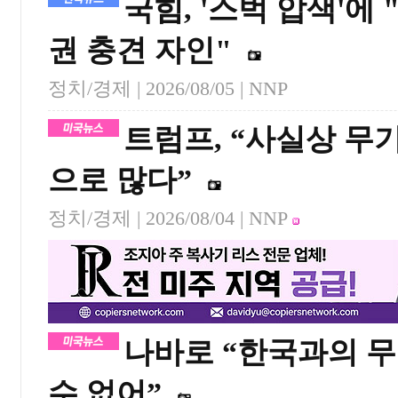
국힘, '스벅 압색'에
권 충견 자인"
정치/경제 |
2026/08/05
| NNP
트럼프, “사실상 무기
으로 많다”
정치/경제 |
2026/08/04
| NNP
나바로 “한국과의 
수 없어”