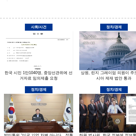
사회/사건
정치/경제
한국 시민 1만1040명, 중앙선관위에 선
상원, 린지 그레이엄 의원이 주
거자료 임의제출 요청
시아 제재 법안 통과
정치/경제
정치/경제
방미통위 “미국 기업 차별 아니다…정통
하원 법사위, 한국 정부에 정보