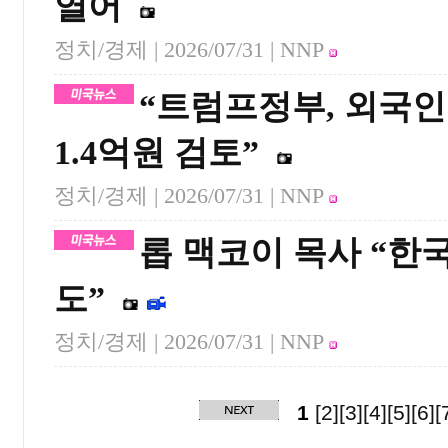
열어
정치/경제 |
2026/07/31
| NNP
“트럼프정부, 외국인
1.4억원 검토”
정치/경제 |
2026/07/31
| NNP
롭 맥코이 목사 “한
도”
정치/경제 |
2026/07/31
| NNP
1
[2]
[3]
[4]
[5]
[6]
[