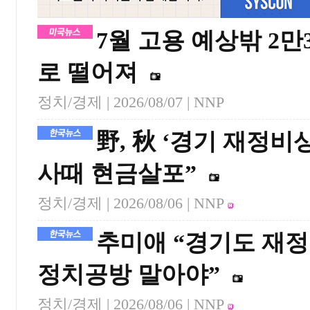
7월 고용 예상밖 2만
로 떨어져
정치/경제 |
2026/08/07
| NNP
野, 秋 ‘경기 재정
사때 현금살포”
정치/경제 |
2026/08/06
| NNP
추미애 “경기도 재
정치공방 말아야”
정치/경제 |
2026/08/06
| NNP