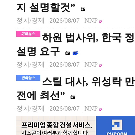
지 설명할것”
정치/경제 |
2026/08/07
| NNP
하원 법사위, 한국 
설명 요구
정치/경제 |
2026/08/07
| NNP
스틸 대사, 위성락 
전에 최선”
정치/경제 |
2026/08/07
| NNP