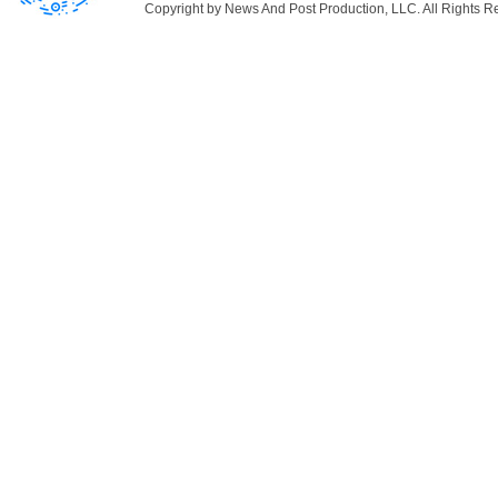
Copyright by News And Post Production, LLC. All Rights R