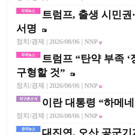
트럼프, 출생 시민권
서명
정치/경제 |
2026/08/06
| NNP
트럼프 “탄약 부족 ‘
구형할 것”
정치/경제 |
2026/08/06
| NNP
이란 대통령 “하메
정치/경제 |
2026/08/06
| NNP
대진연, 오산 공군기