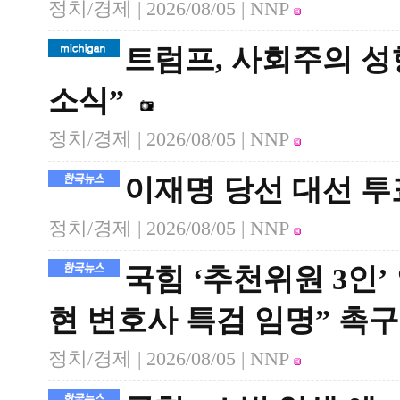
정치/경제 |
2026/08/05
| NNP
트럼프, 사회주의 성
소식”
정치/경제 |
2026/08/05
| NNP
이재명 당선 대선 
정치/경제 |
2026/08/05
| NNP
국힘 ‘추천위원 3인’
현 변호사 특검 임명” 촉구
정치/경제 |
2026/08/05
| NNP