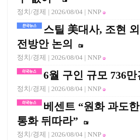
정치/경제 |
2026/08/04
| NNP
스틸 美대사, 조현 
전방안 논의
정치/경제 |
2026/08/04
| NNP
6월 구인 규모 736
정치/경제 |
2026/08/04
| NNP
베센트 “원화 과도
통화 뒤따라”
정치/경제 |
2026/08/04
| NNP