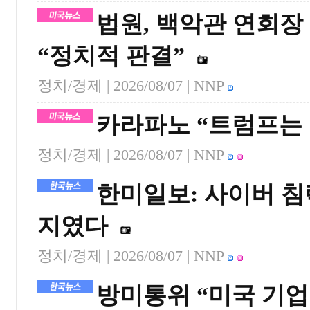
법원, 백악관 연회장
“정치적 판결”
정치/경제 |
2026/08/07
| NNP
카라파노 “트럼프는
정치/경제 |
2026/08/07
| NNP
한미일보: 사이버 침략
지였다
정치/경제 |
2026/08/07
| NNP
방미통위 “미국 기