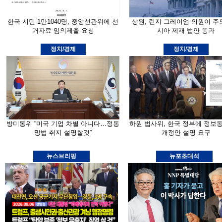
한국 시민 1만1040명, 중앙선관위에 선
상원, 린지 그레이엄 의원이 주
거자료 임의제출 요청
시아 제재 법안 통과
정치/경제
정치/경제
방미통위 “미국 기업 차별 아니다…정통
하원 법사위, 한국 정부에 정보
망법 취지 설명할것”
개정안 설명 요구
뉴스브리핑
뉴포초대석