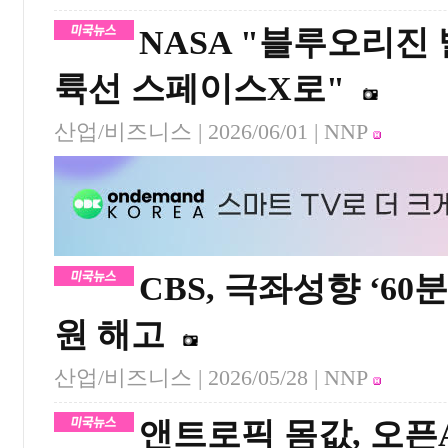
NASA "블루오리진
륙선 스페이스X로"
산업/비즈니스 |
2026/06/01
| NNP
CBS, 극좌성향 ‘60
원 해고
산업/비즈니스 |
2026/05/28
| NNP
앤트로픽 몸값, 오픈