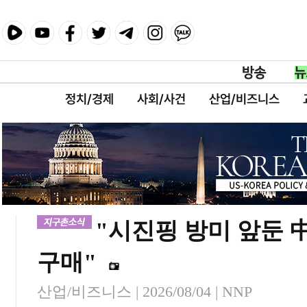
정치/경제
사회/사건
산업/비즈니스
"시진핑 방미 앞둔 中
구매"
산업/비즈니스 |
2026/08/04
| NNP