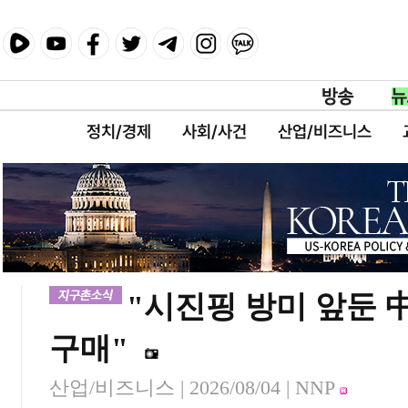
정치/경제
사회/사건
산업/비즈니스
"시진핑 방미 앞둔 中
구매"
산업/비즈니스 |
2026/08/04
| NNP