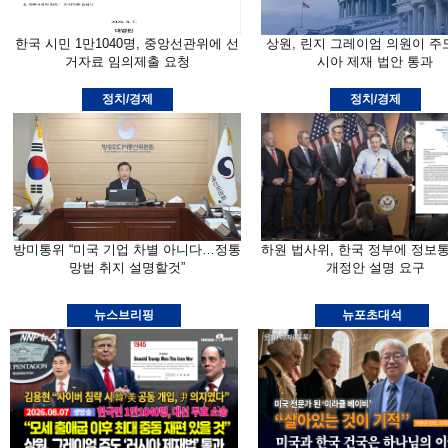
한국 시민 1만1040명, 중앙선관위에 선
상원, 린지 그레이엄 의원이 주
거자료 임의제출 요청
시아 제재 법안 통과
정치/경제
정치/경제
방미통위 “미국 기업 차별 아니다…정통
하원 법사위, 한국 정부에 정보
망법 취지 설명할것”
개정안 설명 요구
뉴스브리핑
뉴포초대석