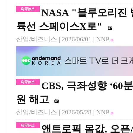
NASA "블루오리진
륙선 스페이스X로"
산업/비즈니스 |
2026/06/01
| NNP
CBS, 극좌성향 ‘60
원 해고
산업/비즈니스 |
2026/05/28
| NNP
앤트로픽 몸값, 오픈