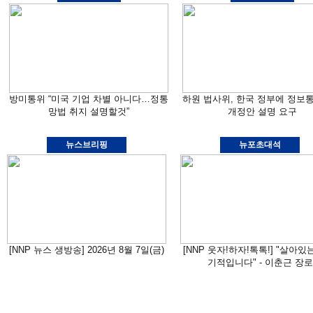
방미통위 “미국 기업 차별 아니다…정통
하원 법사위, 한국 정부에 정보
망법 취지 설명할것”
개정안 설명 요구
뉴스브리핑
뉴포초대석
[NNP 뉴스 생방송] 2026년 8월 7일(금)
[NNP 웃자!하자!톡톡!] "살아있
기적입니다" - 이춘근 장로