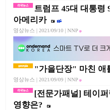
트럼프 45대 대통령 9
아메리카
영상뉴스 |
2021/09/10
| NNP
"가을단장" 마친 애
영상뉴스 |
2021/09/09
| NNP
[전문가패널] 테이
영향은?