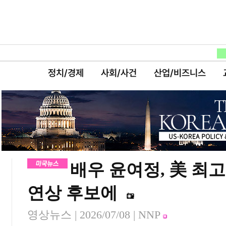
정치/경제
사회/사건
산업/비즈니스
배우 윤여정, 美 최
연상 후보에
영상뉴스 |
2026/07/08
| NNP