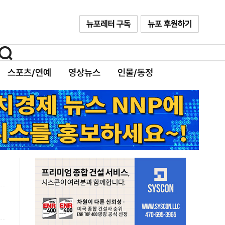
스포츠/연예
영상뉴스
인물/동정