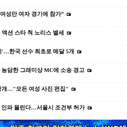
여성만 여자 경기에 참가”
드 액션 스타 척 노리스 별세
레'…한국 선수 최초로 메달 5개
 농담한 그래미상 MC에 소송 경고
공개…"모든 여성 사진 편집"
규모 인파 몰린다…서울시 조건부 허가