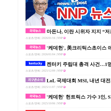
마돈나, 이란 시위자 지지 “
스포츠/연예 |
2026/01/16
| NNP
'케데헌', 美크리틱스초이스
스포츠/연예 |
2026/01/04
| NNP
켄터키 주립대 총격 사건…1명 
스포츠/연예 |
2025/12/09
| NNP
LoL 국제대회 MSI, 내년 
스포츠/연예 |
2025/11/07
| NNP
'케데헌' 헌트릭스 가수 3인, 
스포츠/연예 |
2025/10/06
| NNP