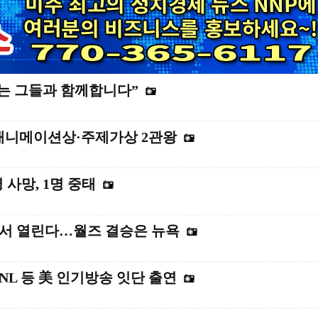
저는 그들과 함께합니다”
 애니메이션상·주제가상 2관왕
사망, 1명 중태
대전서 열린다…월즈 결승은 뉴욕
SNL 등 美 인기방송 잇단 출연