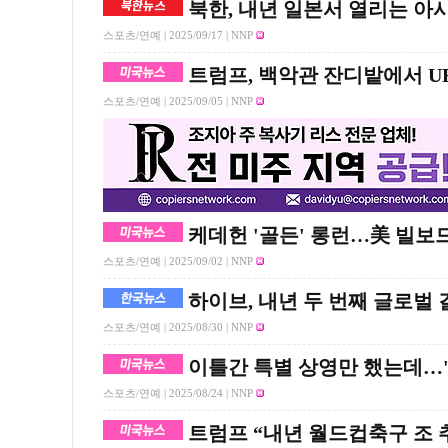
북한, 내년 일본서 열리는 아
스포츠/연예 |
2025/09/17
| NNP
트럼프, 백악관 잔디밭에서 U
스포츠/연예 |
2025/09/05
| NNP
케데헌 '골든' 롱런…美 빌보드 '
스포츠/연예 |
2025/09/02
| NNP
하이브, 내년 두 번째 글로벌
스포츠/연예 |
2025/08/30
| NNP
이틀간 특별 상영만 했는데…'
스포츠/연예 |
2025/08/24
| NNP
트럼프 “내년 월드컵축구 조 