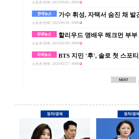
스포츠/연예 |
2025/05/05
| NNP
가수 휘성, 자택서 숨진 채 
스포츠/연예 |
2025/03/10
| NNP
할리우드 명배우 해크먼 부부
스포츠/연예 |
2025/02/28
| NNP
BTS 지민 '후', 솔로 첫 스
스포츠/연예 |
2025/02/27
| NNP
정치/경제
정치/경