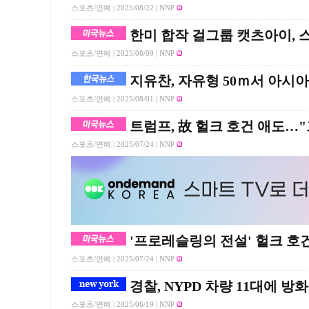
스포츠/연예 |
2025/08/22
| NNP
한미 합작 걸그룹 캣츠아이, 
스포츠/연예 |
2025/08/09
| NNP
지유찬, 자유형 50ｍ서 아
스포츠/연예 |
2025/08/01
| NNP
트럼프, 故 헐크 호건 애도…"
스포츠/연예 |
2025/07/24
| NNP
'프로레슬링의 전설' 헐크 호
스포츠/연예 |
2025/07/24
| NNP
경찰, NYPD 차량 11대에 방
스포츠/연예 |
2025/06/19
| NNP