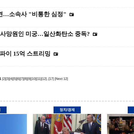
발견…소속사 "비통한 심정"
 사망원인 미궁…일산화탄소 중독?
포티파이 15억 스트리밍
1
[2]
[3]
[4]
[5]
[6]
[7]
[8]
[9]
[10]
[11]
[12]
..
[17]
[Next 12]
제
정치/경제