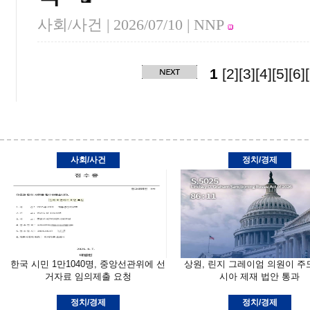
사회/사건 |
2026/07/10
| NNP
1
[2]
[3]
[4]
[5]
[6]
사회/사건
정치/경제
한국 시민 1만1040명, 중앙선관위에 선
상원, 린지 그레이엄 의원이 주
거자료 임의제출 요청
시아 제재 법안 통과
정치/경제
정치/경제