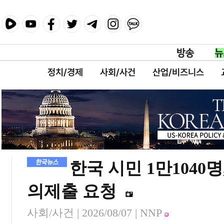
정치/경제
사회/사건
산업/비즈니스
한국 시민 1만1040
의제출 요청
사회/사건 |
2026/08/07
| NNP