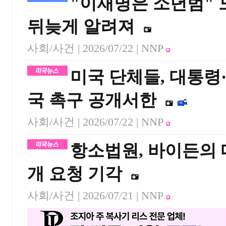
"이재명은 소년범" 
뒤늦게 알려져
사회/사건 |
2026/07/22
| NNP
미국 단체들, 대통령
국 촉구 공개서한
사회/사건 |
2026/07/22
| NNP
항소법원, 바이든의 
개 요청 기각
사회/사건 |
2026/07/21
| NNP