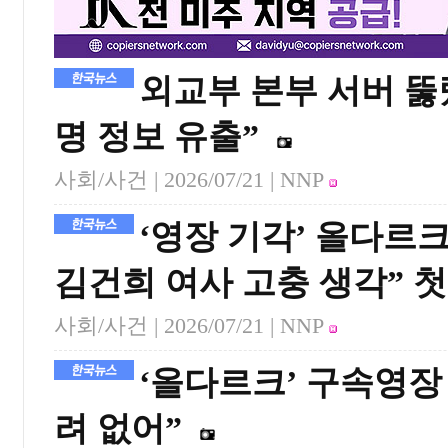
외교부 본부 서버 뚫렸
명 정보 유출”
사회/사건 |
2026/07/21
| NNP
‘영장 기각’ 올다르크
김건희 여사 고충 생각” 첫
사회/사건 |
2026/07/21
| NNP
‘올다르크’ 구속영장
려 없어”