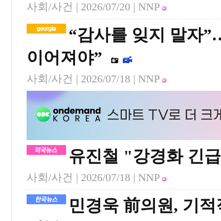
사회/사건 |
2026/07/20
| NNP
“감사를 잊지 말자”
이어져야”
사회/사건 |
2026/07/18
| NNP
유진철 "강경화 긴급
사회/사건 |
2026/07/18
| NNP
민경욱 前의원, 기