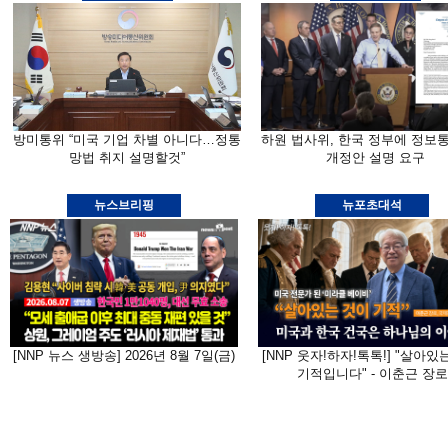
방미통위 “미국 기업 차별 아니다…정통
하원 법사위, 한국 정부에 정보
망법 취지 설명할것”
개정안 설명 요구
뉴스브리핑
뉴포초대석
[NNP 뉴스 생방송] 2026년 8월 7일(금)
[NNP 웃자!하자!톡톡!] "살아있
기적입니다" - 이춘근 장로