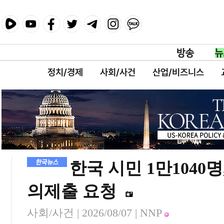
정치/경제
사회/사건
산업/비즈니스
한국 시민 1만1040
의제출 요청
사회/사건 |
2026/08/07
| NNP