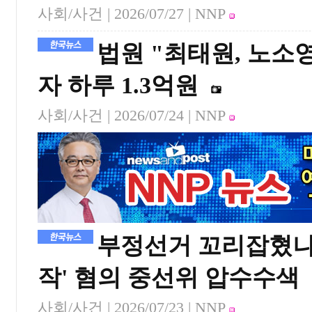
사회/사건 |
2026/07/27
| NNP
법원 "최태원, 노소영
자 하루 1.3억원
사회/사건 |
2026/07/24
| NNP
부정선거 꼬리잡혔나…
작' 혐의 중선위 압수수색
사회/사건 |
2026/07/23
| NNP