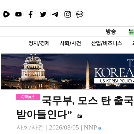
정치/경제
사회/사건
산업/비즈니스
국무부, 모스 탄 출
받아들인다”
사회/사건 |
2026/08/05
| NNP