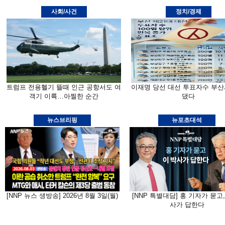
사회/사건
정치/경제
트럼프 전용헬기 뜰때 인근 공항서도 여
이재명 당선 대선 투표자수 부산
객기 이륙…아찔한 순간
댔다
뉴스브리핑
뉴포초대석
[NNP 뉴스 생방송] 2026년 8월 3일(월)
[NNP 특별대담] 홍 기자가 묻고,
사가 답한다