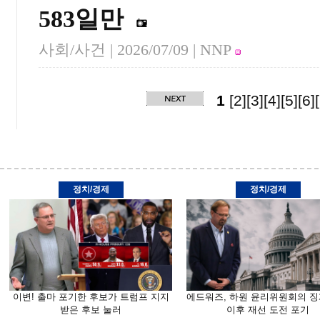
583일만
사회/사건 |
2026/07/09
| NNP
1
[2]
[3]
[4]
[5]
[6]
정치/경제
정치/경제
이변! 출마 포기한 후보가 트럼프 지지
에드워즈, 하원 윤리위원회의 징
받은 후보 눌러
이후 재선 도전 포기