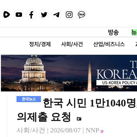
정치/경제
사회/사건
산업/비즈니스
한국 시민 1만1040
의제출 요청
사회/사건 |
2026/08/07
| NNP