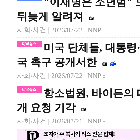
"이재명은 소년범" 
뒤늦게 알려져
사회/사건 |
2026/07/22
| NNP
미국 단체들, 대통령
국 촉구 공개서한
사회/사건 |
2026/07/22
| NNP
항소법원, 바이든의 
개 요청 기각
사회/사건 |
2026/07/21
| NNP