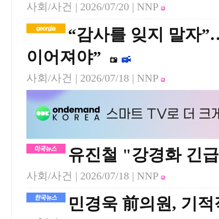
사회/사건 |
2026/07/20
| NNP
“감사를 잊지 말자”
이어져야”
사회/사건 |
2026/07/18
| NNP
유진철 "강경화 긴급
사회/사건 |
2026/07/18
| NNP
민경욱 前의원, 기