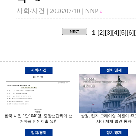
사회/사건 |
2026/07/10
| NNP
1
[2]
[3]
[4]
[5]
[6]
사회/사건
정치/경제
한국 시민 1만1040명, 중앙선관위에 선
상원, 린지 그레이엄 의원이 주
거자료 임의제출 요청
시아 제재 법안 통과
정치/경제
정치/경제