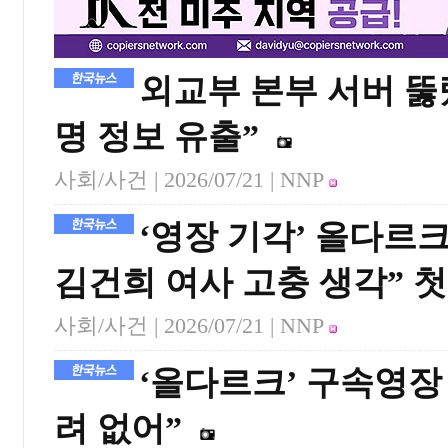
외교부 본부 서버 뚫렸
명 정보 유출”
사회/사건 |
2026/07/21
| NNP
‘영장 기각’ 올다르크
김건희 여사 고충 생각” 첫
사회/사건 |
2026/07/21
| NNP
‘올다르크’ 구속영장
려 없어”