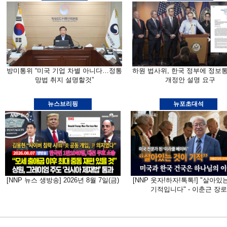
방미통위 “미국 기업 차별 아니다…정통
하원 법사위, 한국 정부에 정보
망법 취지 설명할것”
개정안 설명 요구
뉴스브리핑
뉴포초대석
[NNP 뉴스 생방송] 2026년 8월 7일(금)
[NNP 웃자!하자!톡톡!] "살아있
기적입니다" - 이춘근 장로