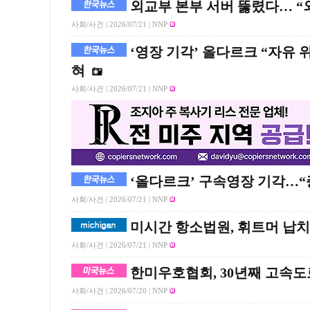
외교부 본부 서버 뚫렸다… “외
사회/사건 |
2026/07/21
| NNP
‘영장 기각’ 올다르크 “자유 
혀
사회/사건 |
2026/07/21
| NNP
‘올다르크’ 구속영장 기각…“
사회/사건 |
2026/07/21
| NNP
미시간 항소법원, 휘트머 납치 
사회/사건 |
2026/07/21
| NNP
한미우호협회, 30년째 고속도
사회/사건 |
2026/07/20
| NNP