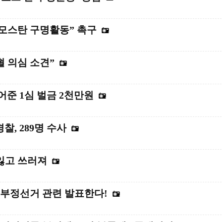
“모스탄 구명활동” 촉구
혈 의심 소견”
어준 1심 벌금 2천만원
찰, 289명 수사
식잃고 쓰러져
 부정선거 관련 발표한다!