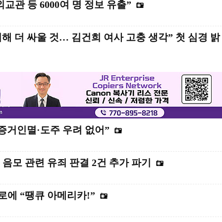
교관 등 6000여 명 정보 유출”
위해 더 싸울 것… 김건희 여사 고충 생각” 첫 심경 밝
증거인멸·도주 우려 없어”
음모 관련 유죄 판결 2건 추가 파기
로에 “땡큐 아메리카!”