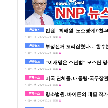
법원 "최태원, 노소영에 9천4
사회/사건 |
2026/07/24
| NNP
부정선거 꼬리잡혔나… 합수본,
사회/사건 |
2026/07/23
| NNP
"이재명은 소년범" 모스탄 
사회/사건 |
2026/07/22
| NNP
미국 단체들, 대통령·국무장관
사회/사건 |
2026/07/22
| NNP
항소법원, 바이든의 대필 작가
사회/사건 |
2026/07/21
| NNP