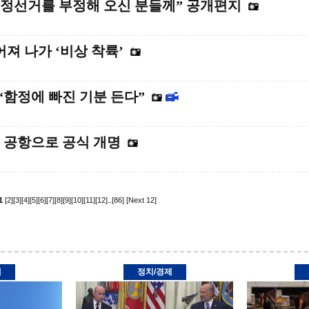
“부정선거를 부정해 오신 분들께” 공개편지
어져 나가 ‘비상 착륙’
함정에 빠진 기분 든다”
 공항으로 공식 개명
1
[2]
[3]
[4]
[5]
[6]
[7]
[8]
[9]
[10]
[11]
[12]
..
[86]
[Next 12]
제
정치/경제