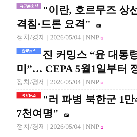
"이란, 호르무즈 상
격침·드론 요격"
정치/경제 |
2026/05/04
| NNP
진 커밍스 “윤 대통
미”… CEPA 5월1일부터 
정치/경제 |
2026/05/04
| NNP
"러 파병 북한군 1
7천여명"
정치/경제 |
2026/05/04
| NNP