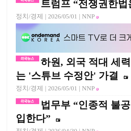
트럼프 “전쟁권한법
정치/경제 |
2026/05/01
| NNP
하원, 외국 적대 세
는 '스튜브 수정안' 가결
정치/경제 |
2026/05/01
| NNP
법무부 “인종적 불공
입한다”
정치/경제 |
2026/04/30
| NNP