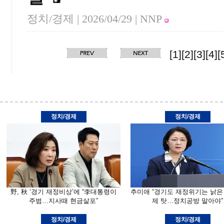
정치/경제 |
2026/04/29
| NNP
[1]
[2]
[3]
[4]
[
정치/경제
정치/경제
野, 秋 ‘경기 재정비상’에 “李대통령이
추미애 “경기도 재정위기는 낡은
주범…지사때 현금살포”
제 탓…정치공방 말아야”
정치/경제
정치/경제