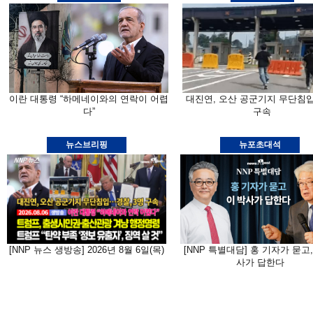
이란 대통령 “하메네이와의 연락이 어렵
대진연, 오산 공군기지 무단침
다”
구속
뉴스브리핑
뉴포초대석
[NNP 뉴스 생방송] 2026년 8월 6일(목)
[NNP 특별대담] 홍 기자가 묻고,
사가 답한다